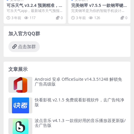
可乐天气 v3.2.4 预测精准，信
完美钢琴 v7.5.5 一款钢琴键盘
息齐全，界面简洁，去广告纯
模拟器免广告版
可乐天气app，最新城市天气预报
完美钢琴是为你的智能手机设计的
净版
软件，实时获取未来7天天气数据，
钢琴键盘模拟器。使用真实的钢琴
3 年前
117
0
3 年前
126
0
预测精准，信息齐...
声音，你可以使用这个...
加入官方QQ群
点击加群
文章展示
Android 安卓 OfficeSuite v14.3.51248 解锁免
广告高级版
快看影视 v2.1.5 免费观看影视软件，去广告纯净
版
波点音乐 v4.1.3 一款很好用的音乐播放器更新版/
去广告版