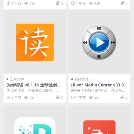
神器去广告纯净版
的 Android 下载管理器。其高速下
者打造的追番神器。这里的动漫资
1 年前
198
0
1 年前
428
0
载能力...
源不仅丰富还非常...
安卓软件
视频媒体
为你诵读 v6.1.16 全球独创，
JRiver Media Center v33.0.7
权威专业，解锁会员版
2 一款全能的多媒体播放器
为你诵读是一款很受欢迎的配乐诵
JRiver Media Center是一款全能的
读录音软件。在该软件上用户可以
多媒体播放器，可以播放音乐、
3 年前
63
0
1 年前
58
0
尽情的朗读自己喜欢的...
视...