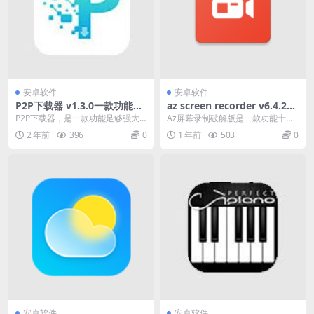
安卓软件
安卓软件
P2P下载器 v1.3.0一款功能足
az screen recorder v6.4.2下
够强大的下载神器无限速解锁
载（安卓录屏软件，解锁高级
P2P下载器，是一款功能足够强大
Az屏幕录制破解版是一款功能十分
会员版
版）
的下载神器。这款APP相对其他的
强大支持录制暂停与恢复的手机录
2 年前
396
0
1 年前
503
0
磁力下载软件来说...
屏软件,还拥有各种...
安卓软件
安卓软件