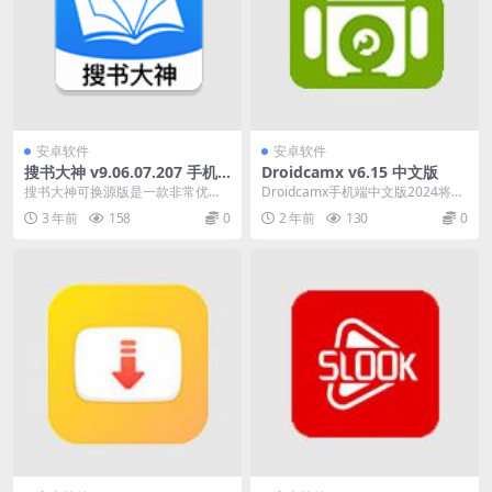
安卓软件
安卓软件
搜书大神 v9.06.07.207 手机
Droidcamx v6.15 中文版
小说阅读软件，去广告清爽版
搜书大神可换源版是一款非常优质
Droidcamx手机端中文版2024将智
的手机小说阅读软件，软件中有海
能手机转化为高效网络摄像头，提
3 年前
158
0
2 年前
130
0
量小说资源，各种小说...
供清晰画...