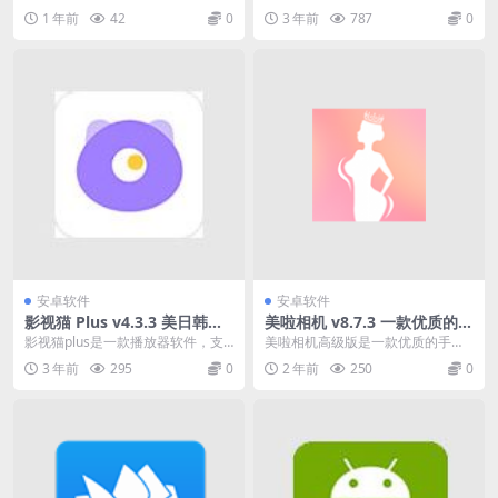
说，解锁高级版
箱，是一款功能强大的安卓手机工
伴准备的好用的免费小说app软
1 年前
42
0
3 年前
787
0
具箱。无论您是普通...
件，你能免费看到自己...
安卓软件
安卓软件
影视猫 Plus v4.3.3 美日韩
美啦相机 v8.7.3 一款优质的手
剧，丰富的播放源，去广告纯
机美颜相机
影视猫plus是一款播放器软件，支
美啦相机高级版是一款优质的手机
净版
持丰富的源播放，软件也有独特的
美颜相机，这里能够为用户提供各
3 年前
295
0
2 年前
250
0
解析功能，可以解...
种专业的相机功能，还...