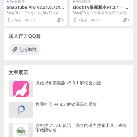
安卓软件
安卓软件
SnapTube Pro v7.21.0.7215
slookTV最新版本v1.2.1 一款
0110 油管下载器，解锁高级
非常受欢迎的影视盒
SnapTube Pro是一款功能强大的应
SlookTV是一款非常受欢迎的影视
版
用程序，可以让你一键下载YouTuB
盒。 这里汇集了各类精彩、热门的
2 年前
530
0
3 年前
135
0
e...
影视剧。 您...
加入官方QQ群
点击加群
文章展示
微信视频美颜版 v3.6.1 解锁会员版
搜图神器 v4.8.8 解锁高级会员版
沙虫搜 v1.7.0 简洁、强大的磁力搜索工具，去除
下载限制版