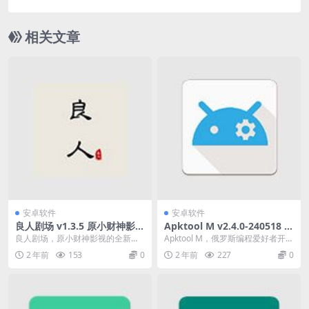
盐选文章，界面简洁
相关文章
安卓软件
安卓软件
良人剧场 v1.3.5 原小财神影视
Apktool M v2.4.0-240518 完
的全新升级版本去广告纯净版
全免费的APK反编译工具，安
良人剧场，原小财神影视的全新升
Apktool M，俄罗斯编程爱好者开发
卓反汇编神器
级版本，拥有更多丰富的影音内容
的一款完全免费的APK反编译工
2 年前
153
0
2 年前
227
0
和更快捷的搜索速度，...
具，用于逆...