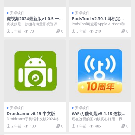
安卓软件
安卓软件
虎视频2024最新版v1.0.5 一款
PodsTool v2.30.1 耳机定
拥有海量影视资源的影视播放
位、电量、弹窗设置，去更新
虎视频是一款拥有海量影视资源的
PodsTool可查看Apple AirPods和B
神器
解锁专业版
影视播放神器。无论是电视剧、电
eats蓝牙耳机电量与华强北...
3 年前
73
0
3 年前
210
0
影、综艺还是动漫这里...
安卓软件
安卓软件
Droidcamx v6.15 中文版
WiFi万能钥匙v5.1.18 连接免
费WiFi的上网神器，解锁会员
Droidcamx手机端中文版2024将智
现在这货的国内版真心好用，界面
版
能手机转化为高效网络摄像头，提
又干净，热点也多，还有全国专享
2 年前
130
0
1 年前
485
0
供清晰画...
热点，欢迎升级。Wi...