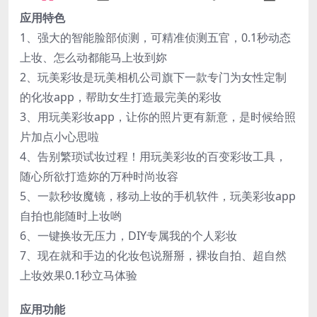
应用特色
1、强大的智能脸部侦测，可精准侦测五官，0.1秒动态
上妆、怎么动都能马上妆到妳
2、玩美彩妆是玩美相机公司旗下一款专门为女性定制
的化妆app，帮助女生打造最完美的彩妆
3、用玩美彩妆app，让你的照片更有新意，是时候给照
片加点小心思啦
4、告别繁琐试妆过程！用玩美彩妆的百变彩妆工具，
随心所欲打造妳的万种时尚妆容
5、一款秒妆魔镜，移动上妆的手机软件，玩美彩妆app
自拍也能随时上妆哟
6、一键换妆无压力，DIY专属我的个人彩妆
7、现在就和手边的化妆包说掰掰，裸妆自拍、超自然
上妆效果0.1秒立马体验
应用功能