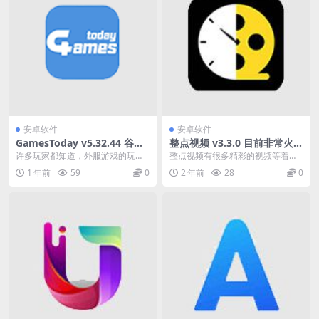
安卓软件
安卓软件
GamesToday v5.32.44 谷歌
整点视频 v3.3.0 目前非常火的
外服游戏下载器免翻版
影视播放器软件
许多玩家都知道，外服游戏的玩法
整点视频有很多精彩的视频等着
自由度更高，活动创意十足，能带
你。还可以在APP里提交分享自己
1 年前
59
0
2 年前
28
0
来截然不同的游戏体验...
有趣的生活故事，和众...