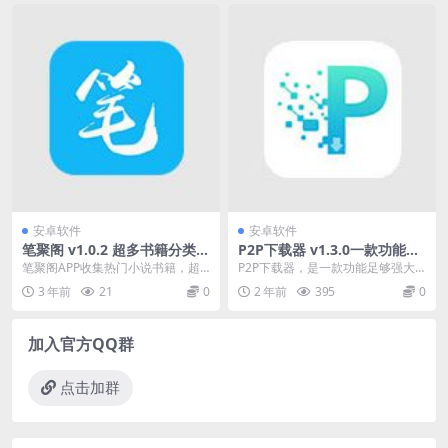
安卓软件
安卓软件
笔聚阁 v1.0.2 超多书籍分类应
P2P下载器 v1.3.0一款功能足
有尽有，去广告绿化版
够强大的下载神器无限速解锁
笔聚阁APP收集热门小说书籍，超
P2P下载器，是一款功能足够强大
会员版
多书籍分类应有尽有，想看什么一
的下载神器。这款APP相对其他的
3 年前
21
0
2 年前
395
0
搜即可，超多书源，...
磁力下载软件来说...
加入官方QQ群
点击加群