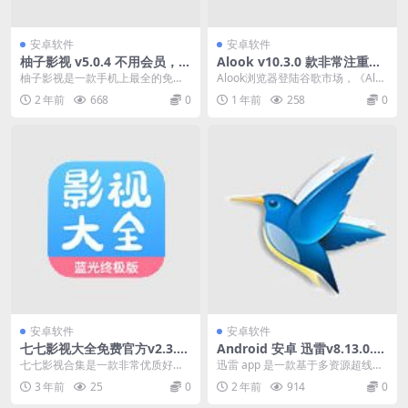
安卓软件
安卓软件
柚子影视 v5.0.4 不用会员，可
Alook v10.3.0 款非常注重用
以投屏，免费追剧，去广告版
户隐私安全的掌上极速浏览器
柚子影视是一款手机上最全的免费
Alook浏览器登陆谷歌市场，《Aloo
app极简无广告
追剧app，不用会员，可以投屏，
k浏览器》是一款非常注重用户隐私
2 年前
668
0
1 年前
258
0
电视剧、电影、电视...
安全的掌...
安卓软件
安卓软件
七七影视大全免费官方v2.3.1
Android 安卓 迅雷v8.13.0.92
一款非常优质好用的影视资源
64 去广告解锁限速无限速版
七七影视合集是一款非常优质好用
迅雷 app 是一款基于多资源超线程
播放软件
的影视资源播放软件。 用户可以直
技术的下载软件，作为“宽带时期的
3 年前
25
0
2 年前
914
0
接在搜索栏中输入关...
下载工具”，...