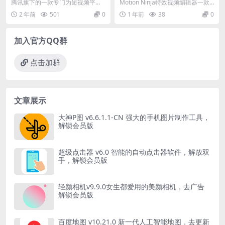
作工具
频编辑器解锁Pro专业版
腾讯旗下的一款专门为短视频平台
Motion Ninja特效视频编辑器一款
优化设计的软件，app使用简单，
集视频编辑、特效制作、音频编辑
2 年前
501
0
1 年前
38
0
将视频图片等导入后...
等多种功...
加入官方QQ群
点击加群
文章展示
大神P图 v6.6.1.1-CN 强大的手机图片制作工具，
解锁会员版
超级点击器 v6.0 智能的自动点击器软件，解放双
手，解锁会员版
轻颜相机v9.9.0女生都爱用的美颜相机，去广告
解锁会员版
百度地图 v10.21.0 新一代人工智能地图，去更新