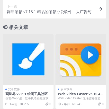
下一篇
网易邮箱 v7.15.1 精品的邮箱办公软件，去广告纯
净版
相关文章
安卓软件
安卓软件
画世界 v2.6.1 绘画工具社区二
Web Video Caster v5.10.4
合一，解锁会员版
网络视频投屏，解锁高级版
画世界app是一款手机绘画社区软
Web Video Caster 允许您将喜爱观
件平台。画世界app给绘画爱好者
看的网站上视频，包括：电影、电
3 年前
285
0
2 年前
245
0
创造一个创作和交...
视...