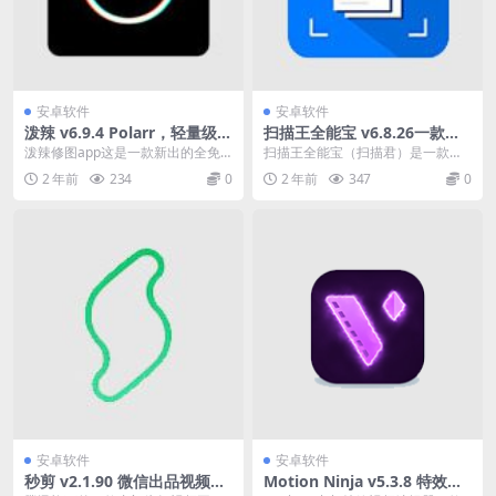
安卓软件
安卓软件
泼辣 v6.9.4 Polarr，轻量级的
扫描王全能宝 v6.8.26一款功
手机P图软件，解锁专业版
能强大的国产OCR拍照识别软
泼辣修图app这是一款新出的全免
扫描王全能宝（扫描君）是一款功
件
费的轻量级的手机P图软件，泼辣修
能强大的国产OCR拍照识别软件。
2 年前
234
0
2 年前
347
0
图app免费版就...
通过手机拍照，扫描...
安卓软件
安卓软件
秒剪 v2.1.90 微信出品视频创
Motion Ninja v5.3.8 特效视