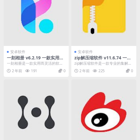
安卓软件
安卓软件
一刻相册 v6.2.19 一款实用而
zip解压缩软件 v11.6.74 一款
灵活的软件
专业的集解压缩/压缩和文件管
一刻相册是一款实用而灵活的软
zip解压缩软件是一款专业的集解压
理于一身的工具
件，为用户提供了制作电影级质
缩/压缩和文件管理于一身的工具。
2 年前
191
0
2 年前
225
0
感、卡点视频和创意照片的...
可以一键解压z...