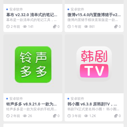
安卓软件
安卓软件
幕布 v2.32.0 清单式的笔记工
微博v15.4.0内置微博猪手v2.
具，去广告解锁会员版
3.4-314模块
幕布是一款清单式的笔记工具，用
微博内置猪手模块直装版是一款内
更高效的方式和清晰的结构来记录
置了咸猪手模块的微博客户端，拥
2 年前
141
0
1 年前
861
0
笔记、管理任务、制定...
有一些自定义功能，包...
安卓软件
安卓软件
铃声多多 v8.9.21.0 一款为安
韩小圈 v6.3.8 原韩剧TV，最
卓的手机用户们所打造的铃声
全的韩剧资源全聚合软件，去
铃声多多是一款为安卓的手机用户
韩剧TV正式更名韩小圈！ 韩小圈
APP
广告解锁高级版
们所打造的铃声APP，这个版本已
（原韩剧TV），最新最全的韩剧资
2 年前
26
0
3 年前
1.2K
0
经完美的解锁所有的...
源全聚合。以更小...