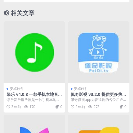
件中文绿色版
相关文章
安卓软件
安卓软件
绿乐 v4.0.8 一款手机本地音乐
佩奇影视 v3.2.0 提供更多热门
播放工具
和最新的影视资源免费版
绿乐音乐播放器是一款手机本地音
佩奇影视app为爱追剧的各位用户
乐播放工具，支持全屏歌词、桌面
提供更多热门和最新的影视资源，
3 年前
170
0
2 年前
273
0
歌词、二行歌词，还有...
在线视频的播放很流...