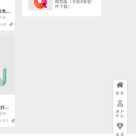
精简版（手机K歌软
件下载）
正版免费
云集
小说软
种宠文爽
48
0
.
首页
捷好用
用户
会员
适用于
中心
意记
419
0
...
会员