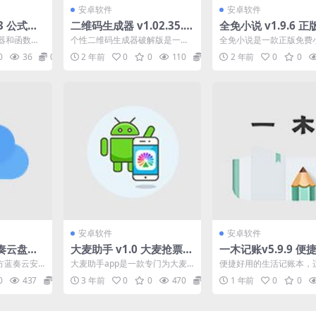
安卓软件
安卓软件
43 公式编
二维码生成器 v1.02.35.0
全免小说 v1.9.6 
绘制，汇
223 for Android 破解版
小说软件，千万小说
器和函数图
个性二维码生成器破解版是一款
全免小说是一款正版免费
功能。同时
非常好用的制作各种个性的二维
件。千万小说云集， 各
0
36
0
2 年前
0
0
110
0
2 年前
0
0
使...
码的软件，甚至还能制作G...
文一网打尽。光速更新小..
安卓软件
安卓软件
8蓝奏云盘第
大麦助手 v1.0 大麦抢票助
一木记账v5.9.9 便
持手机上
手，免卡密激活版
的生活记账本，解锁
方蓝奏云安
大麦助手app是一款专门为大麦a
便捷好用的生活记账本，
版
手机上传文
pp开发的一款抢票软件,大麦抢票
旅游记账，旅行记账，生
0
437
0
3 年前
0
0
470
0
1 年前
0
0
...
助手应用程序的实...
账，学生记账，学生账本，亲