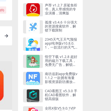
声荐 v1.2.7 原鲨鱼听
书，真人带感情的专
(
0
)
业演播，清爽版
孤搜 v3.4.6 十分强大
的资源搜索软件，解
锁下载限制
2345天气王天气预报
app纯净版v10.8.0.
1，一款流行的天气
软件
悟空下载 v1.2.8 超好
用的磁力下载工具，
免费无广告，解锁会
员版
南坊追剧app免费版v
1.1.2 一款拥有海量
影视资源剧坊播放软
件
CAD看图王 v5.3.0 手
机CAD看图软件，解
锁高级版
全民K歌V5.9.0.1VIP