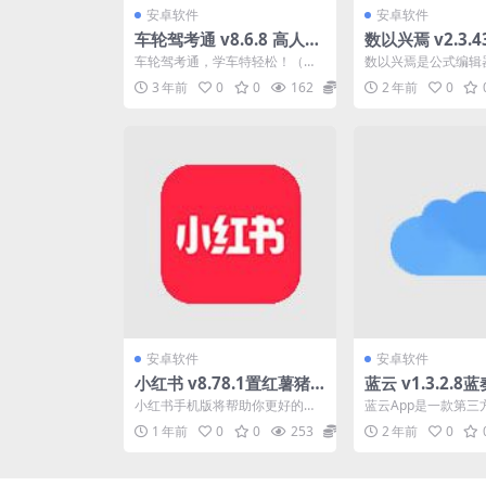
安卓软件
安卓软件
车轮驾考通 v8.6.8 高人气
数以兴焉 v2.3.
互联网综合驾照考试学车
辑器和函数图像
车轮驾考通，学车特轻松！（原
数以兴焉是公式编辑
软件，解锁高级版
集基础数学公式
名 车轮考驾照）驾校、教练、学
像绘制为本软件基础
3 年前
0
0
162
0
2 年前
0
员，老司机都极力推荐下...
汇集基础数学公式，帮助
安卓软件
安卓软件
小红书 v8.78.1置红薯猪
蓝云 v1.3.2.
手模块
三方客户端，支
小红书手机版将帮助你更好的实
蓝云App是一款第三
传、生成二维码
现各类生活分享服务，支持海外
卓客户端软件，支持
1 年前
0
0
253
0
2 年前
0
购物功能，还能进行互动交...
件，分享链接生成二维码