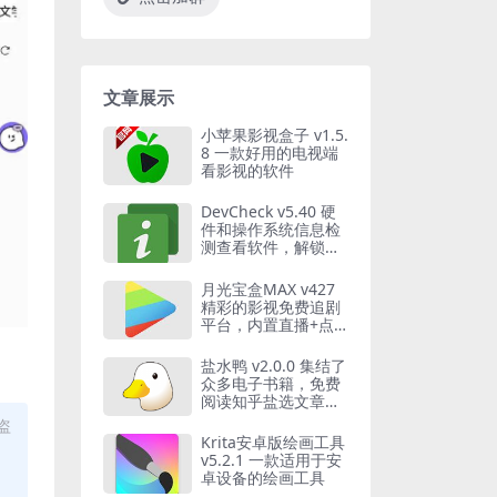
文章展示
小苹果影视盒子 v1.5.
8 一款好用的电视端
看影视的软件
DevCheck v5.40 硬
件和操作系统信息检
测查看软件，解锁专
业版
月光宝盒MAX v427
精彩的影视免费追剧
平台，内置直播+点
播源版
盐水鸭 v2.0.0 集结了
众多电子书籍，免费
阅读知乎盐选文章，
界面简洁
盗
Krita安卓版绘画工具
v5.2.1 一款适用于安
卓设备的绘画工具