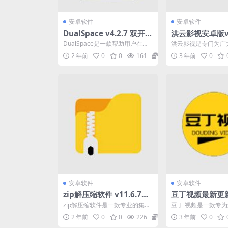
安卓软件
安卓软件
DualSpace v4.2.7 双开
洪云影视安卓版v1.
空间，轻松使用多个社交
费观看各种高清
DualSpace是一款帮助用户在同
洪云影视是专门为广
网络帐户，解锁专业版
视
一台Android设备上轻松使用多
者打造的观影神器。
2 年前
0
0
161
0
3 年前
0
个社交网络...
里搜索或找到您想观看的
安卓软件
安卓软件
zip解压缩软件 v11.6.74
豆丁视频最新更新v
一款专业的集解压缩/压缩
一款专为影视爱
zip解压缩软件是一款专业的集解
豆丁 视频是一款专
和文件管理于一身的工具
的影视播放软件
压缩/压缩和文件管理于一身的工
打造的影视播放软件
2 年前
0
0
226
0
3 年前
0
具。可以一键解压z...
直接在软件的搜索栏中.