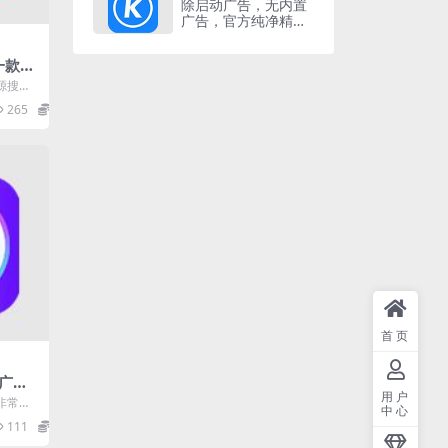
除启动广告，无内置
广告，官方纯净精简
版
 一款网
锁高
源搜索
、国考
265
0
..
首页
广告v
用户
音乐
非常流
中心
的音乐资
111
0
.