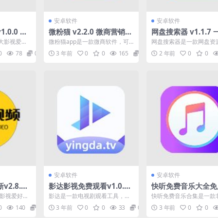
安卓软件
安卓软件
0.0 免
微粉猫 v2.2.0 微商营销工
网盘搜索器 v1.1.7
高画质影
具图片处理软件，解锁会
盘资源搜索工具，解
大影视爱好
微粉猫app是一款微商软件，可
网盘搜索器是一款网盘资
员版
级版
 您可以在这
以帮助大家制作各种微商图片，
工具，支持搜索考研资料
0
78
0
3 年前
0
0
165
0
2 年前
0
0
...
如九宫格，批量水印等等...
资料、电子书籍、精彩电影.
安卓软件
安卓软件
2.8.8
影达影视免费观看v1.0.14
快听免费音乐大全免
好者打造
一款电视剧观看工具
9.0 一款非常流行的
为影视爱好者
影达是一款电视剧观看工具，可
快听免费音乐合集是一款
播放器
。 用户可以
以免费影视用户提供各种精彩的
行的音乐播放器。 这里
0
140
0
3 年前
0
0
33
0
3 年前
0
0
..
影视资源。 通过这款软件...
源不仅丰富而且非常齐全..