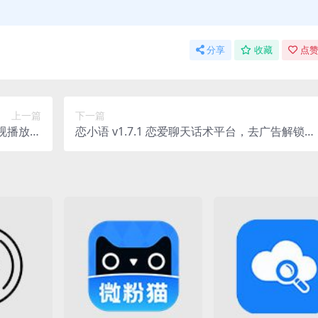
分享
收藏
点赞
上一篇
下一篇
影视播放软
恋小语 v1.7.1 恋爱聊天话术平台，去广告解锁会
告纯净版
员版