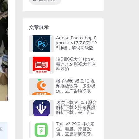
文章展示
Adobe Photoshop E
xpress v17.7.8安卓P
S神器，解锁高级版
追剧影视大全app免
费v1.1.9 影视大全追
神器追
橘子视频 v5.0.10 视
频播放软件，多影视
源，去广告纯净版
速度下载 v1.0.3 聚合
解析下载支持短视频
解析下载，去广告纯
净版
Tool v2.29.0 耳机定
盗
位、电量、弹窗设
置，去更新解锁专业
版