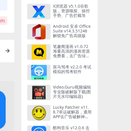
X浏览器 v5.1.0谷歌
版，资源嗅探、操控
手势、广告拦截等
(
0
)
Android 安卓 Office
Suite v14.3.51248
解锁免广告高级版
笔趣阁漫画 v1.0.72
海量高清的漫画资源
免费看，去广告绿化
版
斑马驾考 v2.2.0 考试
模拟的驾考软件
Video.Guru视频编辑
专业版破解版下载(图
片无水印编辑器)
Lucky Patcher v11.
8.7幸运破解器，通用
APP去广告破解神
器，最新版
酷狗音乐 v12.0.6 去