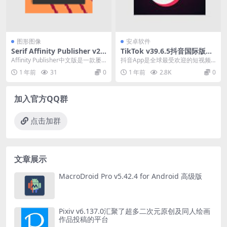
图形图像
安卓软件
Serif Affinity Publisher v2.
TikTok v39.6.5抖音国际版，
6.2.3228 一款电脑桌面排版软
无视封锁和下载限制，免拔卡
Affinity Publisher中文版是一款屡
抖音App是全球最受欢迎的短视频
件
获殊荣的电脑桌面排版软件,可以...
应用，抖音海外版TikTok横扫全球
1 年前
31
0
1 年前
2.8K
0
下载量常居榜...
加入官方QQ群
点击加群
文章展示
MacroDroid Pro v5.42.4 for Android 高级版
Pixiv v6.137.0汇聚了超多二次元原创及同人绘画
作品投稿的平台