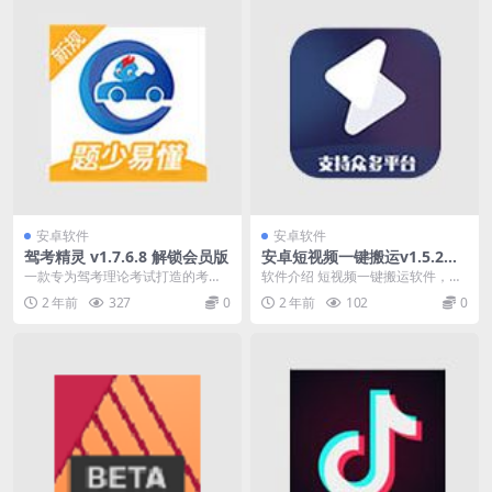
安卓软件
安卓软件
驾考精灵 v1.7.6.8 解锁会员版
安卓短视频一键搬运v1.5.2高
级版
一款专为驾考理论考试打造的考试
软件介绍 短视频一键搬运软件，支
模拟应用，收录大量历年真题题
持多个短视频平台，支持批量搬运
2 年前
327
0
2 年前
102
0
库，涵盖小车、货车、客...
功能，可以将视频资...