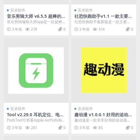
安卓软件
安卓软件
音乐剪辑大师 v6.5.5 超棒的音
社恐快跑助手v1.1 一款主要面
乐剪辑工具，精简去广告版
向社恐人员量身定制的手机ap
音乐剪辑编辑大师app是一款超棒
社恐快跑助手最新版是一款主要面
p
的音乐剪辑工具。完美的快速帮助
向社恐人员量身定制的手机app,里
3 年前
279
0
2 年前
314
0
你剪辑各种音频文件...
面涵盖了优质丰富...
安卓软件
安卓软件
Tool v2.29.0 耳机定位、电
趣动漫 v1.0.0.1 好用的追动漫
量、弹窗设置，去更新解锁专
软件，追番工具，去广告纯净
PodsTool可查看Apple AirPods和B
趣动漫是一款非常好用的追动漫软
业版
版
eats蓝牙耳机电量与华强北...
件，平台收录全球高质量的动漫资
3 年前
261
0
3 年前
85
0
源，覆盖国内外热门动...