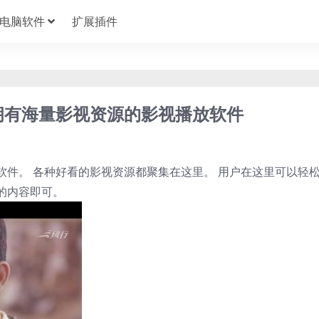
电脑软件
扩展插件
一款拥有海量影视资源的影视播放软件
软件。 各种好看的影视资源都聚集在这里。 用户在这里可以轻
的内容即可。