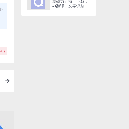
集磁力云播、下载，
AI翻译、文字识别等
盗
功能工具箱，清爽版
(
0
)