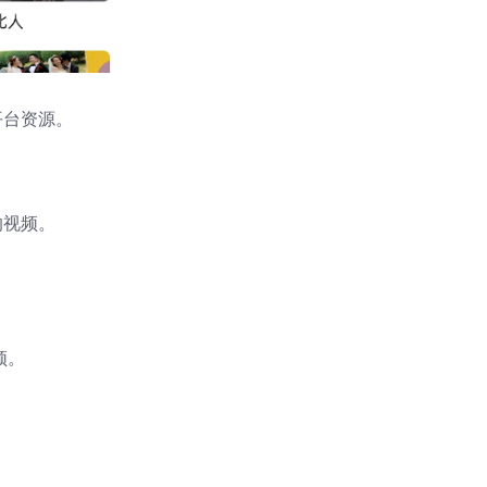
平台资源。
的视频。
频。