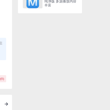
纯净版 多源播放内容
丰富
盗
(
0
)