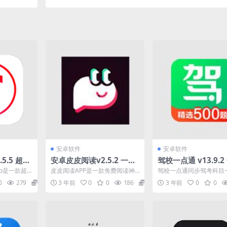
件
安卓软件
安卓软件
5.5 超棒
安卓皮皮阅读v2.5.2 一款
驾校一点通 v13.9.2
，精简去
免费阅读神器绿化版
上亿的学员拿到驾照
p是一款超
皮皮阅读APP是一款免费阅读神
驾校一点通同步驾考科目
机登录解锁会员极速
完美的快速
器，APP囊括了十分丰富的小说
目四新题库，并对题库覆
0
279
0
3 年前
0
0
186
0
3 年前
0
0
...
资源，支持多种格式，...
识点进行了详细分类。同时.