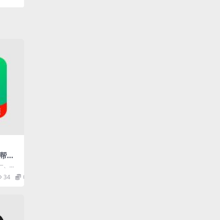
 帮助
，手
一、科
版
盖的知
34
0
..