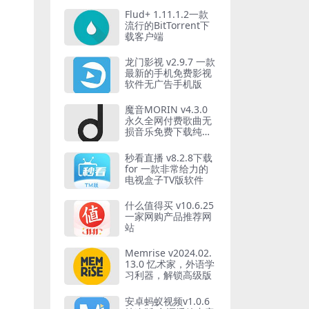
Flud+ 1.11.1.2一款
流行的BitTorrent下
载客户端
龙门影视 v2.9.7 一款
最新的手机免费影视
软件无广告手机版
魔音MORIN v4.3.0
永久全网付费歌曲无
损音乐免费下载纯净
版
秒看直播 v8.2.8下载
for 一款非常给力的
电视盒子TV版软件
什么值得买 v10.6.25
一家网购产品推荐网
站
Memrise v2024.02.
13.0 忆术家，外语学
习利器，解锁高级版
安卓蚂蚁视频v1.0.6