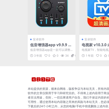
安卓软件
安卓软件
低音增强器app v9.9.9 一
电视家 v10.3.
款可以调整手机音频的软
源 解锁版
低音增强器app是一款可以调整
电视家TV，智能电
件
手机音频的软件。 它具有均衡器
视直播APP，应用由
3 年前
0
0
34
0
1 年前
0
和音量调节功能，可以...
拥有大量稳定高清频道.
本站提供的资源，都来自网络，版权争议与本站无关，所有内
软件的文章仅限用于学习和研究目的。不得将上述内容用于商
者非法用途，否则，一切后果请用户自负，我们不保证内容的
可用性，通过使用本站内容随之而来的风险与本站无关，您必
下载后的24个小时之内，从您的电脑/手机中彻底删除上述内容