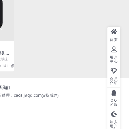
首页
49.0 f
用户
境生成
文版提
中心
辑功
141
0
会员
介绍
系我们
处理：caozij#qq.com(#换成@)
QQ
客服
加入
用户