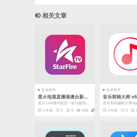
相关文章
安卓软件
安卓软件
星火电视直播港澳台新版v
音乐剪辑大师 v6.
1.0.33.1 资源丰富的直播
的音乐剪辑工具
星火 Live海外版是一款功能强
音乐剪辑编辑大师ap
视频观看软件
广告版
大、资源丰富的直播视频观看软
棒的音乐剪辑工具。
2 年前
0
0
646
0
3 年前
0
件。 本软件上的视频...
帮助你剪辑各种音频文件