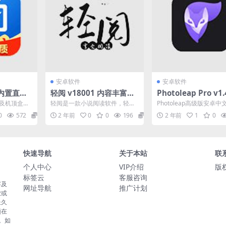
安卓软件
安卓软件
0 内置直播
轻阅 v18001 内容丰富，
Photoleap Pro v1.
自带2000＋优质书源，阅
or Android AI梦
视及机顶盒电
轻阅是一款小说阅读软件，轻阅
Photoleap高级版安卓中
读魔改去广告纯净版
器 高级版
企业开发，
内容丰富，并且书院精选了男生
供了快速且高效的照片编
0
572
0
2 年前
0
0
196
0
2 年前
1
0
..
女生所喜欢的分类，轻阅内...
能，包括修复瑕疵、...
快速导航
关于本站
联
个人中心
VIP介绍
版权
标签云
客服咨询
容及
网址导航
推广计划
业或
长久
须在
。如