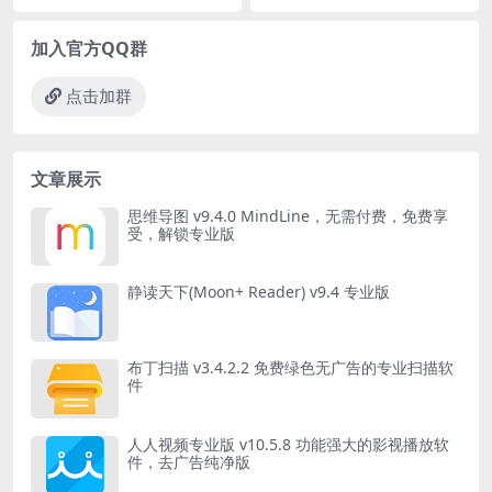
加入官方QQ群
点击加群
文章展示
思维导图 v9.4.0 MindLine，无需付费，免费享
受，解锁专业版
静读天下(Moon+ Reader) v9.4 专业版
布丁扫描 v3.4.2.2 免费绿色无广告的专业扫描软
件
人人视频专业版 v10.5.8 功能强大的影视播放软
件，去广告纯净版