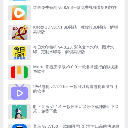
红果免费短剧 v6.8.9.3一款免费视频看短剧软件
Knots 3D v8.7.1 3D绳结，教你打3D绳结，解锁
高级版
今日水印相机 v4.0.23. 彩色文本水印、图片水
印、定制水印等，解锁高级版
Muriel影视安卓版v3.0.0 一款非常流行的影视播
放软件
IPV4电视 v2.1.0 for 一款可以观看电视直播节目
的软件
听下音乐 v2.1.4 一款插画UI音乐下载神器听下音
乐，免费下载
菜鸟 v8.7.150 一款由阿里巴巴官方出品的快递服