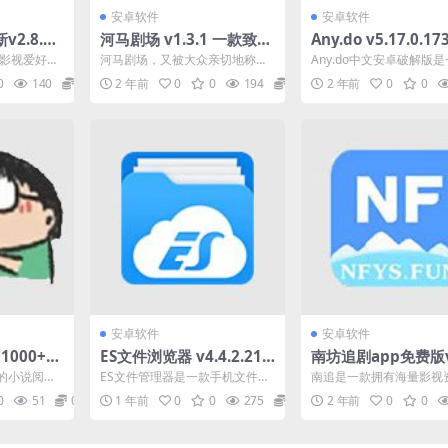
安卓软件
安卓软件
2.8.8
河马剧场 v1.3.1 一款致力
Any.do v5.17.0.1
好者打造
于提供优质短剧的移动应
办事清单软件
为影视爱好者
河马剧场，又被大众亲切地称为
Any.do中文安卓破解版
用
。 用户可以
河马剧场短剧，是一款致力于提
事清单软件，用户可以在
0
140
0
2 年前
0
0
194
0
2 年前
0
0
..
供优质短剧的移动应用。这...
P中管理自己的各...
安卓软件
安卓软件
1000+书
ES文件浏览器 v4.4.2.21
南坊追剧app免费版v1
版
手机文件管理工具，解锁
2 一款拥有海量影视
的小说阅读
ES文件管理器是一款手机文件管
南追是一款拥有海量影视
会员高级版
剧坊播放软件
用于多种场
理工具，全球下载量达到1.8亿，
坊播放软件。 该软件是
0
51
0
1 年前
0
0
275
0
2 年前
0
0
阅...
相比于手机自带的文...
大影视爱好者设计的。 ...