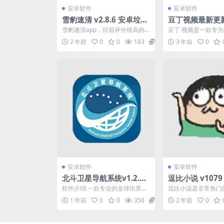
安卓软件
安卓软件
雪豹速清 v2.8.6 安卓垃圾
豆丁视频最新更新v
清理工具，扫描速度超
一款专为影视爱
雪豹速清app，目前评分很高的
豆丁 视频是一款专
快，智能文件分类，一建
的影视播放软件
一款安卓垃圾清理工具，特色功
打造的影视播放软件
2 年前
0
0
183
0
3 年前
0
能自动扫全盘，扫描速度...
直接在软件的搜索栏中.
清理垃圾
安卓软件
安卓软件
北斗卫星导航系统v1.2.0
逗比小说 v1079 
高级版免费下载
源，去广告纯净
软件介绍 一款专业的全球街景地
逗比小说是非常热门
图软件。 有世 界各地的景点可供
平台功能性非常强适
1 年前
0
0
350
0
2 年前
0
选择还有VR观看功...
合，用户可以在线快速查