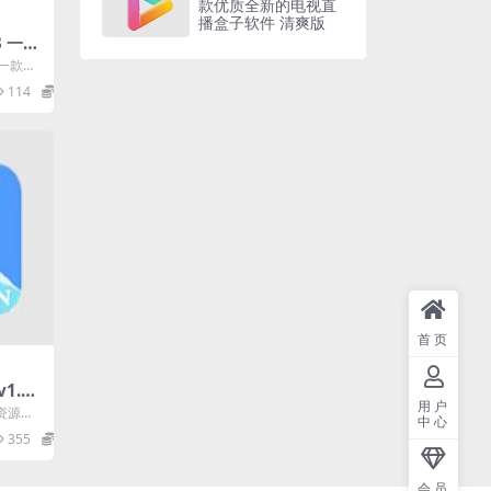
款优质全新的电视直
播盒子软件 清爽版
73 一款
是一款办
这款AP
114
0
首页
.1.
用户
资源
资源剧
中心
专门为广
355
0
会员