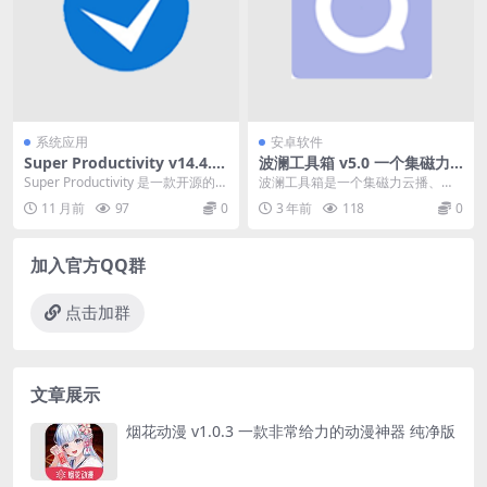
系统应用
安卓软件
Super Productivity v14.4.0
波澜工具箱 v5.0 一个集磁力
任务时间管理软件中文绿色版
云播、下载，AI翻译、文字识
Super Productivity 是一款开源的任
波澜工具箱是一个集磁力云播、磁
别等功能工具箱，清爽版
务和时间管理软件，旨在帮助用...
力下载、投屏辅助、直播源校验、A
11 月前
97
0
3 年前
118
0
I翻译、OCR文字...
加入官方QQ群
点击加群
文章展示
烟花动漫 v1.0.3 一款非常给力的动漫神器 纯净版