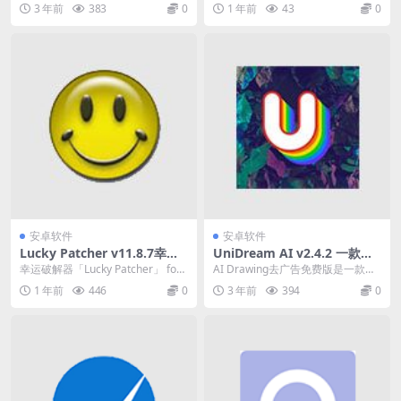
的解压工具，类似于UZIP，解压功
松测试 CPU、GPU和存储性能...
3 年前
383
0
1 年前
43
0
能基于7...
安卓软件
安卓软件
Lucky Patcher v11.8.7幸运
UniDream AI v2.4.2 一款玩
破解器，通用APP去广告破解
法非常丰富的AI绘画软件
幸运破解器「Lucky Patcher」 for
AI Drawing去广告免费版是一款玩
神器，最新版
Android 是一款出自俄罗...
法非常丰富的AI绘画软件。它提供
1 年前
446
0
3 年前
394
0
多样简单...