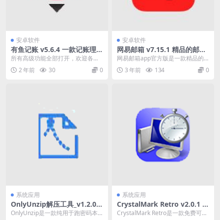
安卓软件
安卓软件
有鱼记账 v5.6.4 一款记账理财
网易邮箱 v7.15.1 精品的邮箱
应用解锁会员版
办公软件，去广告纯净版
所有高级功能全部打开，欢迎各位
网易邮箱app官方版是一款精品的
机友下载。有鱼记账app是一款记
邮箱办公软件，这款软件能够轻松
2 年前
30
0
3 年前
134
0
账理财应用，用户可...
无忧的帮助用户进行...
系统应用
系统应用
OnlyUnzip解压工具_v1.2.0
CrystalMark Retro v2.0.1 硬
一款纯用于跑密码本的解压工
件测试软件中文绿色版
OnlyUnzip是一款纯用于跑密码本
CrystalMark Retro是一款免费可轻
具便携版