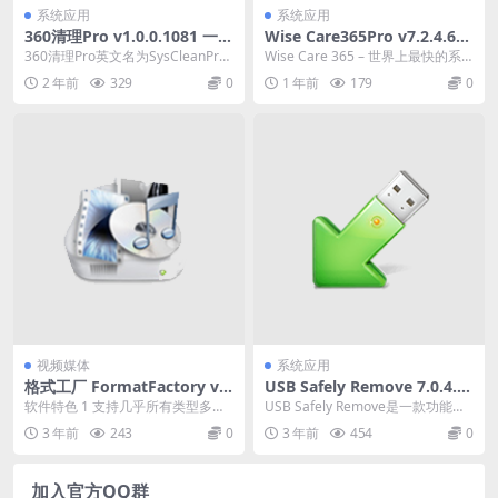
系统应用
系统应用
360清理Pro v1.0.0.1081 一款
Wise Care365Pro v7.2.4.697
非常不错的清理工具
系统优化清理工具多语便携版
360清理Pro英文名为SysCleanPr
Wise Care 365 – 世界上最快的系
下载
o，它是360安全卫士极速版中的一
统优化软件！它具有电脑体检、系
2 年前
329
0
1 年前
179
0
个...
统清...
视频媒体
系统应用
格式工厂 FormatFactory v5.
USB Safely Remove 7.0.4.1
17 去广告绿色版
319 一款功能强大的USB设备
软件特色 1 支持几乎所有类型多媒
USB Safely Remove是一款功能强
管理软件
体格式到常用的几种格式 {cloud tit
大的USB设备管理软件，它可以帮
3 年前
243
0
3 年前
454
0
l...
助...
加入官方QQ群