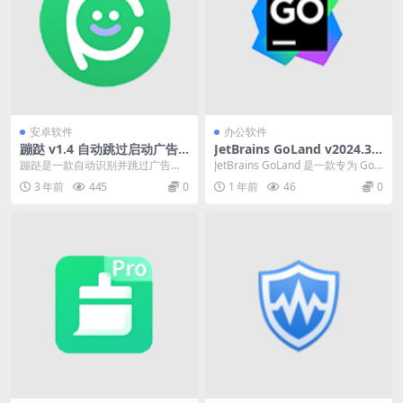
安卓软件
办公软件
蹦跶 v1.4 自动跳过启动广告
JetBrains GoLand v2024.3.5
（自动跳过广告的软件）
Go语言集成开发环境直装激活
蹦跶是一款自动识别并跳过广告的
JetBrains GoLand 是一款专为 Go
版
生产力工具，完全免费且无需ROO
语言开发者设计的集成开发环境...
3 年前
445
0
1 年前
46
0
T，主要针对APP...