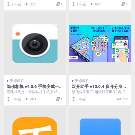
件，里面偶丰富的小说音频资源可
和详细，足以让用户与每个功能进
2 年前
227
0
1 年前
697
0
以试听，软件每天也会...
行交互或访问...
安卓软件
安卓软件
隐秘相机 v4.0.6 手机变成一台
双开助手 v10.0.4 多开分身，
隐形拍摄器，去广告解锁会员
隐藏应用，微信多开，会员解
隐秘相机是一款能够将手机变成一
微信分身双开(超级双开助手)虚拟化
版
锁版
台隐形拍摄器，原理就是后台自动
启动的微信分身、微信双开、微信
3 年前
263
0
3 年前
596
拍摄，可设置前置拍摄...
多开、微信分身版...