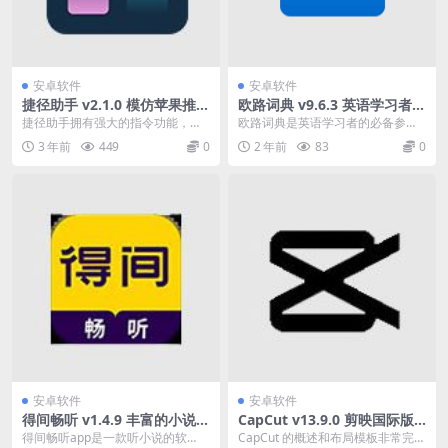
安卓软件
安卓软件
捷径助手 v2.1.0 模仿苹果推出
欧路词典 v9.6.3 英语学习者的
的安卓强大快捷指令功能，解
必备参考软件
捷径助手拥有强大的指令功能，模
欧路词典是英语学习者的必备参考
锁会员版
仿苹果推出的强大功能，让用户可
软件。启动快，功能全，无广告，
3 年前
449
0
2 年前
83
0
以设置自己需要的快捷...
免打扰；海量扩展词库...
安卓软件
安卓软件
得间畅听 v1.4.9 丰富的小说音
CapCut v13.9.0 剪映国际版
频资源，去广告解锁高级版
解锁专业版
得间畅听app是一款听小说的软
CapCut 的概述和布局模板非常完美