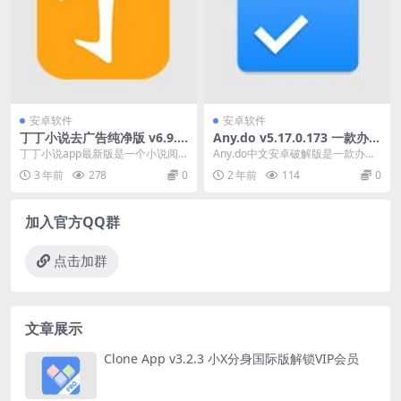
安卓软件
安卓软件
丁丁小说去广告纯净版 v6.9.0
Any.do v5.17.0.173 一款办事
小说阅读软件
清单软件
丁丁小说app最新版是一个小说阅
Any.do中文安卓破解版是一款办事
读软件，这里有超多小说种类，分
清单软件，用户可以在这款APP中
3 年前
278
0
2 年前
114
0
类齐全，男频、女频...
管理自己的各...
加入官方QQ群
点击加群
文章展示
Clone App v3.2.3 小X分身国际版解锁VIP会员