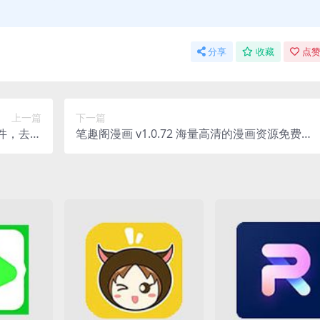
分享
收藏
点赞
上一篇
下一篇
软件，去广
笔趣阁漫画 v1.0.72 海量高清的漫画资源免费
告纯净版
看，去广告绿化版