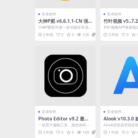
安卓软件
安卓软件
大神P图 v6.6.1.1-CN 强
竹叶视频 v5..7.
大的手机图片制作工具，
富的影视资源,竹
大神P图软件是一款功能非常强大
竹叶视频APP最新版
解锁会员版
P最新版
的手机图片制作工具，该软件不
播放器，提供丰富的
2 年前
0
0
228
0
3 年前
0
提供照相功能，为用户提...
电影、电视剧、综艺、动
安卓软件
安卓软件
Photo Editor v9.2 最强
Alook v10.3.
照片编辑器，P图神器，解
重用户隐私安全
一款照片编辑工具，能把体积做
Alook浏览器登陆谷
锁高级版
速浏览器app极
到5M左右，并且常用的功能一个
ook浏览器》是一款
3 年前
0
0
169
0
1 年前
0
不漏，比起那些P图软件...
户隐私安全的掌...