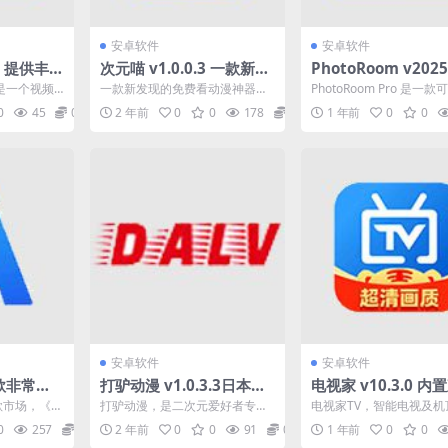
安卓软件
安卓软件
2 提供丰
次元喵 v1.0.0.3 一款新发
PhotoRoom v2025
叶视频AP
现的免费看动漫神器 去广
2_1797 手机抠图
是一个视频
一款新发现的免费看动漫神器，
PhotoRoom Pro 是一
告纯净版
版
影视资源，
软件资源挺全的，国漫日漫都能
裁剪图片中的人物和物体
0
45
0
2 年前
0
0
178
0
1 年前
0
0
...
看，需要注意的是视频不会...
它您无需摄...
安卓软件
安卓软件
0 款非常注
打驴动漫 v1.0.3.3日本动
电视家 v10.3.0 内
的掌上极
漫、国产动漫，番剧，全
源 解锁版
歌市场，《Al
打驴动漫，是二次元爱好者专属
电视家TV，智能电视及机
简无广告
站免费播放，去广告纯净
非常注重用
的温馨小站，本APP提供无修樱
视直播APP，应用由企业
0
257
0
2 年前
0
0
91
0
1 年前
0
0
花动漫新番且拥有最新最...
拥有大量稳定高清频道...
版