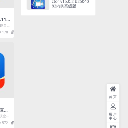
ctor v15.0.2 b25040
82内购高级版
.11.0
软件高级
款可以自动
。有了
170
0
首页
置直播
用户
顶盒电
中心
开发，
572
0