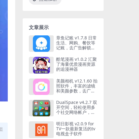
文章展示
章鱼记账 v1.7.8 日常
生活、网购、餐饮等
记账，去广告解锁会
员版
酷笔漫画 v1.0.2 汇聚
了海量优质漫画资源
的追漫神器
美颜相机 v12.1.60 拍
照软件，丰富的滤镜
和美颜参数，去广告
解锁会员版
DualSpace v4.2.7 双
开空间，轻松使用多
个社交网络帐户，解
锁专业版
明日影视 v2.0.9 for
TV一款最新复活的tv
盗
电视盒子软件