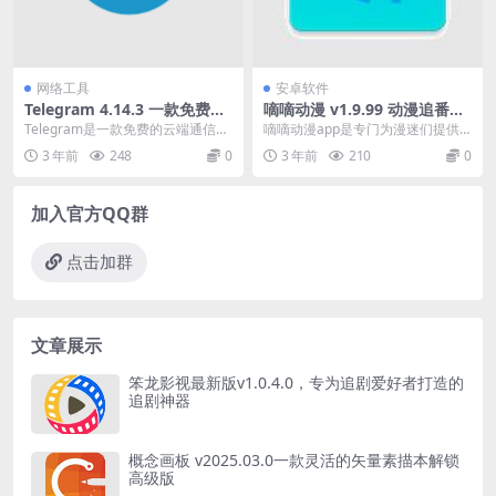
网络工具
安卓软件
Telegram 4.14.3 一款免费的
嘀嘀动漫 v1.9.99 动漫追番利
云端通信应用程序中文版
器，去广告高级版
Telegram是一款免费的云端通信应
嘀嘀动漫app是专门为漫迷们提供
用程序。它可以通过电脑和手机进
的一款动漫追番利器，整合了嘀哩
3 年前
248
0
3 年前
210
0
行使用，拥有...
嘀哩和樱花动漫量大...
加入官方QQ群
点击加群
文章展示
笨龙影视最新版v1.0.4.0，专为追剧爱好者打造的
追剧神器
概念画板 v2025.03.0一款灵活的矢量素描本解锁
高级版