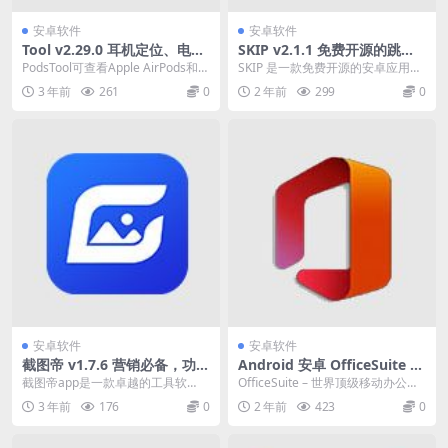
安卓软件
安卓软件
Tool v2.29.0 耳机定位、电
SKIP v2.1.1 免费开源的跳过A
量、弹窗设置，去更新解锁专
PP开屏广告软件
PodsTool可查看Apple AirPods和B
SKIP 是一款免费开源的安卓应用，
业版
eats蓝牙耳机电量与华强北...
旨在利用 Android 无障碍服务帮助
3 年前
261
0
2 年前
299
0
用户...
安卓软件
安卓软件
截图帝 v1.7.6 营销必备，功能
Android 安卓 OfficeSuite v1
强大，截图与图片处理，解锁
4.3.51248 解锁免广告高级版
截图帝app是一款卓越的工具软
OfficeSuite – 世界顶级移动办公软
高级版
件，为用户提供精湛的截图与图片
件！Google Play商店下载...
3 年前
176
0
2 年前
423
0
处理功能。它轻松实现...