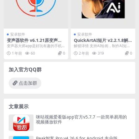
安卓软件
安卓软件
变声器软件 v6.1.21原变声器
QuickArtAI短片 v2.2.1.8解
大师，有趣的手机变声软件，
锁专业版
变声器大师app是好玩有趣的手机
解锁详情 支持AI绘画，制作AI短片
去更新解锁会员版
变声软件，拥有多种语音包供用户
解锁专业版 无限次创作 快速处理
1 年前
60
0
2 年前
319
0
使用，用户可以将自...
无水印 ...
加入官方QQ群
点击加群
文章展示
咪咕视频爱看版app官方v5.7.7 一款简单易用的
视频播放软件
Peak智客 Pro v4.26.6 for Android 专业版