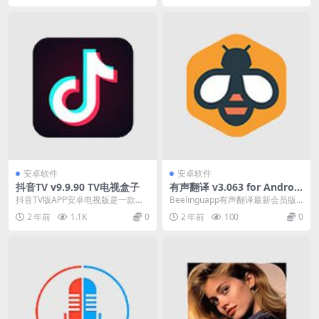
安卓软件
安卓软件
抖音TV v9.9.90 TV电视盒子
有声翻译 v3.063 for Android
Beelinguapp 会员版
抖音TV版APP安卓电视版是一款由
Beelinguapp有声翻译最新会员版
第三方大神开发的，用户可以通过
是一款以有声书内容为特色的手机
2 年前
1.1K
0
2 年前
100
0
电视屏幕观看抖音...
应用。选择...