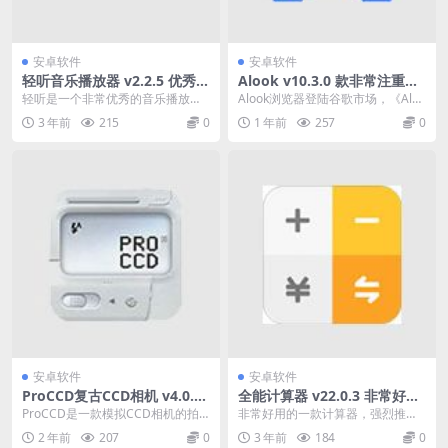
安卓软件
安卓软件
轻听音乐播放器 v2.2.5 优秀的
Alook v10.3.0 款非常注重用
音乐播放器
户隐私安全的掌上极速浏览器
轻听是一个非常优秀的音乐播放
Alook浏览器登陆谷歌市场，《Aloo
app极简无广告
器。 这里有很多高品质、优美的音
k浏览器》是一款非常注重用户隐私
3 年前
215
0
1 年前
257
0
乐。 它拥有用户想听...
安全的掌...
安卓软件
安卓软件
ProCCD复古CCD相机 v4.0.1
全能计算器 v22.0.3 非常好用
解锁会员版
的一款计算器，去除广告版
ProCCD是一款模拟CCD相机的拍
非常好用的一款计算器，强烈推荐
摄应用。我们复刻了CCD卡片机的
一波。全能计算器，集计算器、科
2 年前
207
0
3 年前
184
0
经典外观和复...
学计算器、汇率换算、...