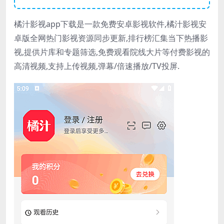
橘汁影视app下载是一款免费安卓影视软件,橘汁影视安
卓版全网热门影视资源同步更新,排行榜汇集当下热播影
视,提供片库和专题筛选,免费观看院线大片等付费影视的
高清视频,支持上传视频,弹幕/倍速播放/TV投屏.