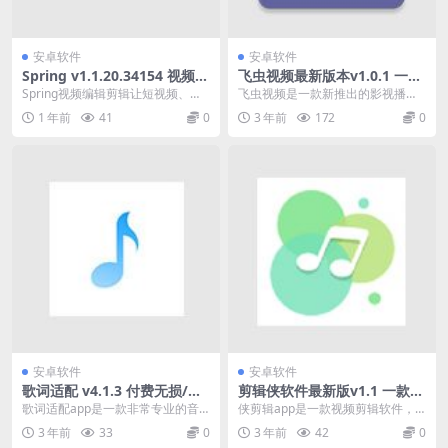
安卓软件
安卓软件
Spring v1.1.20.34154 视频剪
飞虫视频最新版本v1.0.1 一款
辑软件解锁高级版
新推出的影视播放软件
Spring视频编辑剪辑让短视频、动
飞虫视频是一款新推出的影视播放
态视频制作变得更加轻松！免费创
软件。 用户可以在本软件中看到最
1 年前
41
0
3 年前
172
0
建无水印高质量...
新最热的电视剧、电...
安卓软件
安卓软件
歌词适配 v4.1.3 付费无损/高
剪辑侠软件最新版v1.1 一款视
清MV在线免费听、免费下
频剪辑软件
歌词适配app是一款非常专业的音
侠剪辑app是一款视频剪辑软件，
载，去广告纯净版
乐下载工具，你肯定有过这样的经
支持视频混合剪切、音频提取等功
3 年前
33
0
3 年前
42
0
历：突然听到一首好...
能。 除了剪辑之外...