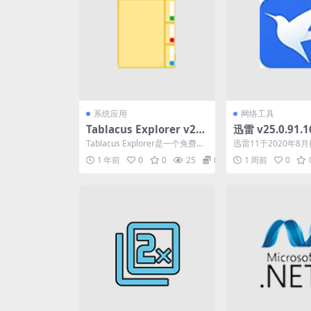
系统应用
网络工具
Tablacus Explorer v25.
迅雷 v25.0.91.
4.8 免费的Windows资源
工具) 去广告便
Tablacus Explorer是一个免费的
迅雷11于2020年8
管理器替代品中文绿色版
Windows资源管理器替代品，
迅雷X之后的换代版P
1 年前
0
0
25
0
1 周前
0
它...
端。迅雷11重新...