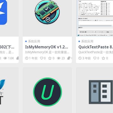
系统应用
系统应用
1602(下载
IsMyMemoryOK v1.21
QuickTextPaste 8
携式版
内存检测工具中文绿色版
速粘贴工具便携版
月推出，是继
IsMyMemoryOK 是一款轻量级
QuickTextPaste是一款
C迅雷客户
的内存检测工具，专为帮助用户
ndows应用程序，可让用
0
1.6K
0
1 年前
0
0
23
0
3 年前
0
0
检测和诊断计算...
粘贴...