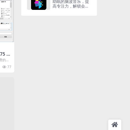
助眠的脑波音乐，提
高专注力，解锁会员
版
.75 快
免费的Wi
户快速
77