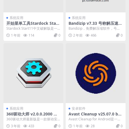
系统应用
系统应用
开始菜单工具Stardock Start
Bandizip v7.33 号称解压速度
11 v2.52.3 破解版
最快的解压缩软件 专业破解版
Stardock Start11中文破解版是一
Bandizip，免费解压缩软件，号称
款Win11开始菜单工具软件,St...
解压速度最快的压缩和解压缩文件
1 年前
114
0
2 年前
466
0
管理器。支持...
系统应用
安卓软件
360驱动大师 v2.0.0.2000 驱
Avast Cleanup v25.07.0 b80
动安装更新软件，绿色单文件
0011081系统优化和清理工具
360驱动大师最新版是一款驱动安
Avast Cleanup for Android是一款
纯净版
高级版
装更新软件,拥有百万级的驱动库,驱
由Avast开发的专为A...
3 年前
433
0
1 年前
28
0
动安装和升级一...