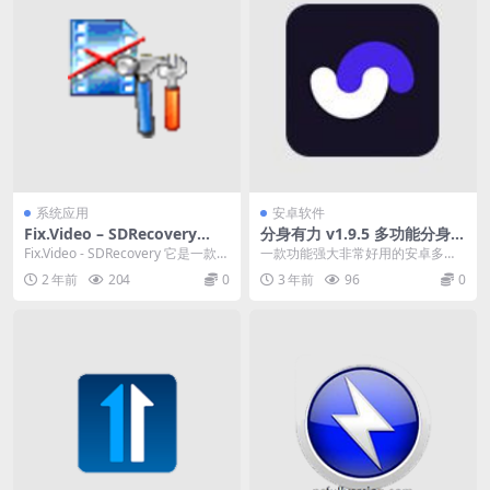
系统应用
安卓软件
Fix.Video – SDRecovery
分身有力 v1.9.5 多功能分身多
（视频数据恢复软件 ）v2.2
开软件，支持各种机型，解锁
Fix.Video - SDRecovery 它是一款旨
一款功能强大非常好用的安卓多功
英文破解版
高级版
在帮助您从损坏或删除的 ...
能分身多开软件，能够支持各种机
2 年前
204
0
3 年前
96
0
型，如华为、小米、v...