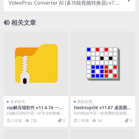
VideoProc Converter AI (多功能视频转换器) v7.9
中文破解便携式版
相关文章
安卓软件
系统应用
zip解压缩软件 v11.6.74 一款
DesktopOK v11.67 桌面图标
专业的集解压缩/压缩和文件管
管理软件中文绿色版
zip解压缩软件是一款专业的集解压
DesktopOK是一款免费的桌面图标
理于一身的工具
缩/压缩和文件管理于一身的工具。
布局管理软件，它可以帮助用户保
2 年前
226
0
1 年前
34
0
可以一键解压z...
存和恢复桌面...