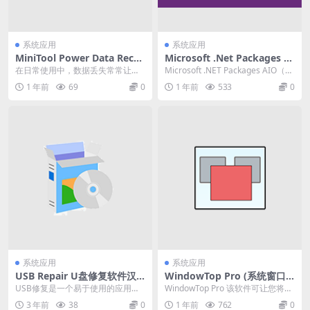
系统应用
系统应用
MiniTool Power Data Recov
Microsoft .Net Packages AI
ery All Edition v12.4(电脑数
O.NET合集包 v08.04.25 一款
在日常使用中，数据丢失常常让人
Microsoft .NET Packages AIO（全
据恢复软件免激活)
优秀的软件开发框架
头痛不已，但现在有了 MiniTool Po
套）是一款优秀的软件开...
1 年前
69
0
1 年前
533
0
wer...
系统应用
系统应用
USB Repair U盘修复软件汉
WindowTop Pro (系统窗口
化绿色版
管理) v5.27.1中文破解版
USB修复是一个易于使用的应用程
WindowTop Pro 该软件可让您将任
序，可以尝试修复USB设备错误或
何窗口固定在顶部、启用窗口透明
3 年前
38
0
1 年前
762
0
USB驱动器安装...
度、甚...