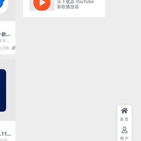
乐下载器 YouTube
新歌播放器
 一款专
机顶
款专业
遥控器
298
0
..
首页
.11.0
用户
软件高级
款可以自动