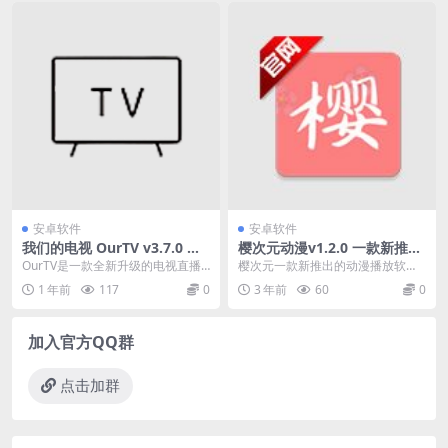
安卓软件
安卓软件
我们的电视 OurTV v3.7.0 电
樱次元动漫v1.2.0 一款新推出
视直播APP专业版
的动漫播放软件
OurTV是一款全新升级的电视直播
樱次元一款新推出的动漫播放软
软件，提供安卓手机和电视双版
件。 这里有很多令人兴奋和美丽的
1 年前
117
0
3 年前
60
0
本，无需注册登录，...
动漫。 所有类型的动...
加入官方QQ群
点击加群