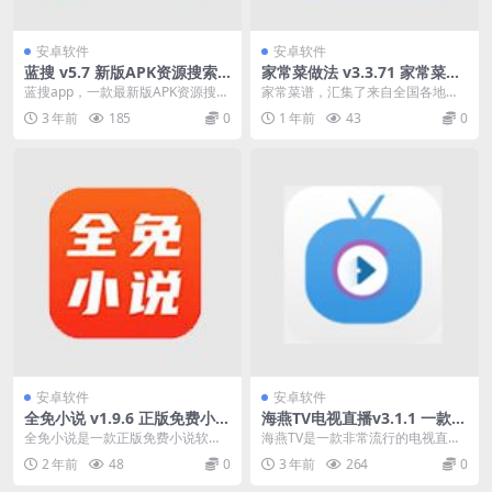
安卓软件
安卓软件
蓝搜 v5.7 新版APK资源搜索
家常菜做法 v3.3.71 家常菜
下载工具，海量修改应用随心
谱，汇集了来自全国各地的数
蓝搜app，一款最新版APK资源搜索
家常菜谱，汇集了来自全国各地的
下
十万道家常菜
下载工具。软件拥有磁力、VIP、游
数十万道家常菜，并配有精美的图
3 年前
185
0
1 年前
43
0
戏、小说等...
片，内容丰富详细，图...
安卓软件
安卓软件
全免小说 v1.9.6 正版免费小说
海燕TV电视直播v3.1.1 一款非
软件，千万小说云集
常流行的电视直播软件
全免小说是一款正版免费小说软
海燕TV是一款非常流行的电视直播
件。千万小说云集， 各种宠文爽文
软件。 这里有很多高质量、好看的
2 年前
48
0
3 年前
264
0
一网打尽。光速更新小...
电视频道。 只需...