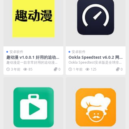
安卓软件
安卓软件
趣动漫 v1.0.0.1 好用的追动漫
Ookla Speedtest v6.0.2 网
软件，追番工具，去广告纯净
络速度测试安卓版，去广告解
趣动漫是一款非常好用的追动漫软
Ookla Speedtest安卓版是全球排名
版
锁专业版
件，平台收录全球高质量的动漫资
第一的网络速度测试网站Speedt...
3 年前
85
0
1 年前
125
0
源，覆盖国内外热门动...