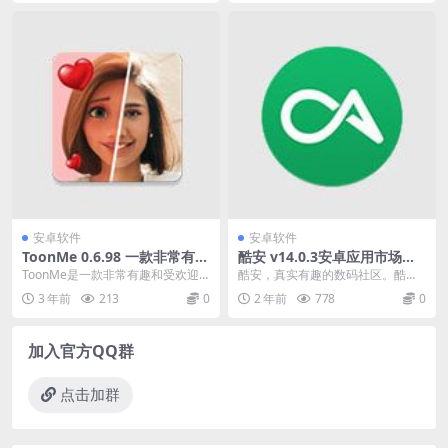
安卓软件
安卓软件
ToonMe 0.6.98 一款非常有趣
酷安 v14.0.3安卓应用市场客
和受欢迎的应用程序专业版
户端，移除各种广告免费版
ToonMe是一款非常有趣和受欢迎
酷安，真实有趣的数码社区。酷安a
的应用程序，它可以将你的照片转
pp，国内安卓应用市场客户端，应
3 年前
213
0
2 年前
778
0
换成卡通风格的图...
用资源丰富，应用...
加入官方QQ群
点击加群