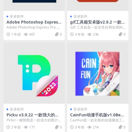
安卓软件
安卓软件
Adobe Photoshop Express
gif工具箱安卓版v2.9.2 一款非
v17.7.8安卓PS神器，解锁高
常好用实用的GIF动画编辑软
Adobe Photoshop Express Pro 是
GIF 工具箱是一款非常好用实用的G
级版
件
全球闻名的 Adobe...
IF动画编辑软件。 使用这款软件，
1 年前
407
0
3 年前
236
0
您可以自由...
安卓软件
安卓软件
Picku v3.9.22 一款强大的图
CainFun动漫手机版v1.0Beta
片编辑工具
一款全新的动漫播放工具
PickU一键抠图是一款强大的图片编
CainFun是一款全新的动漫播放工
辑工具，提供便捷的抠图功能和丰
具。 此神器专为广大动漫爱好者打
2 年前
171
0
3 年前
214
0
富的编辑选项。...
造。 这里聚...