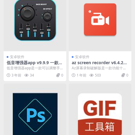
安卓软件
安卓软件
低音增强器app v9.9.9 一款可
az screen recorder v6.4.2下
以调整手机音频的软件
载（安卓录屏软件，解锁高级
低音增强器app是一款可以调整手
Az屏幕录制破解版是一款功能十分
版）
机音频的软件。 它具有均衡器和音
强大支持录制暂停与恢复的手机录
3 年前
34
0
1 年前
503
0
量调节功能，可以...
屏软件,还拥有各种...