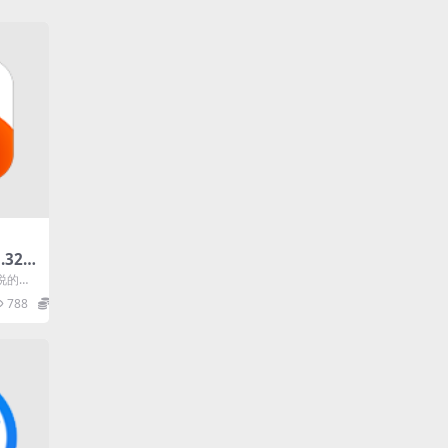
.32
海量
说的小
版
app
788
0
.