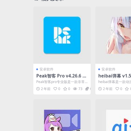
安卓软件
安卓软件
Peak智客 Pro v4.26.6 fo
heibai弹幕 v1.
r Android 专业版
追番平台，去广
Peak智客pro专业版是一款非常
heibai弹幕是一款
器
有意思的脑力训练的APP，用户
台，用户们可以在平
2 年前
0
0
73
0
2 年前
0
可以在这款软件中...
海量的动漫资源，各种.