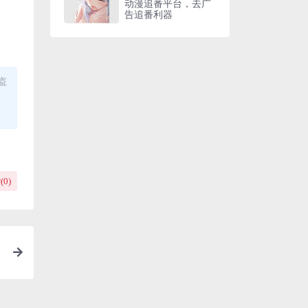
动漫追番平台，去广
告追番利器
盗
(
0
)