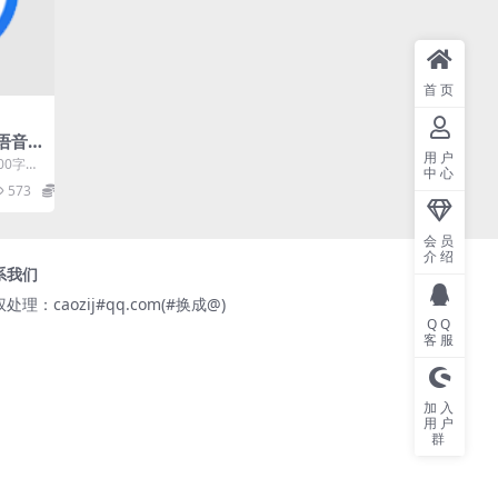
首页
5语音
用户
取
00字，
中心
音输入
573
0
会员
介绍
系我们
处理：caozij#qq.com(#换成@)
QQ
客服
加入
用户
群