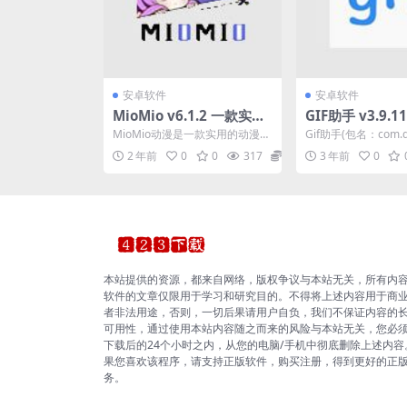
安卓软件
安卓软件
MioMio v6.1.2 一款实用
GIF助手 v3.9.1
的动漫观看软件
图、制作、拆分
MioMio动漫是一款实用的动漫观
Gif助手(包名：com.did
持对gif的多种
看软件，汇聚了大量最新和经典
arser)是一款最新的gif
2 年前
0
0
317
0
3 年前
0
的动漫资源，包括国...
本站提供的资源，都来自网络，版权争议与本站无关，所有内
软件的文章仅限用于学习和研究目的。不得将上述内容用于商
者非法用途，否则，一切后果请用户自负，我们不保证内容的
可用性，通过使用本站内容随之而来的风险与本站无关，您必
下载后的24个小时之内，从您的电脑/手机中彻底删除上述内容
果您喜欢该程序，请支持正版软件，购买注册，得到更好的正
务。