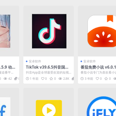
安卓软件
安卓软件
5.5.9 动漫
TikTok v39.6.5抖音国际
番茄免费小说 v6.0.1
告追番利
版，无视封锁和下载限
抖音旗下阅读产品，
动漫追番平
抖音App是全球最受欢迎的短视
番茄小说专门为喜欢看小
制，免拔卡
正版小说，解锁高级
台上观看到
频应用，抖音海外版TikTok横扫
伙伴准备的好用的免费小说
0
42
0
1 年前
0
0
2.8K
0
3 年前
0
0
..
全球下载量常居榜...
软件，你能免费看到自己..