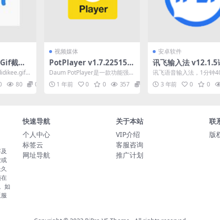
视频媒体
安卓软件
1Gif截
PotPlayer v1.7.22515.0
讯飞输入法 v12.1.
软件，支
多媒体播放器中文便携式
输入带你飞，小米提
ikee.gifp
Daum PotPlayer是一款功能强大
讯飞语音输入法，1分钟4
处理
版
版，纯净去限制
...
的全能多媒体影音播放器，被誉
语音输入带你飞！讯飞语
0
80
0
1 年前
0
0
357
0
3 年前
0
0
为Wind...
法，AI语音精准识别...
快速导航
关于本站
联
个人中心
VIP介绍
版权
标签云
客服咨询
容及
网址导航
推广计划
业或
长久
须在
。如
版服