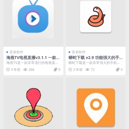
安卓软件
安卓软件
海燕TV电视直播v3.1.1 一款非
蟒蛇下载 v2.9 功能强大的手
常流行的电视直播软件
机磁力下载软件
海燕TV是一款非常流行的电视直播
蟒蛇下载是一款非常强大的手机磁
软件。 这里有很多高质量、好看的
力聚合搜索下载软件，可以帮助大
3 年前
264
0
2 年前
72
0
电视频道。 只需...
家轻松搜索到各种资源...