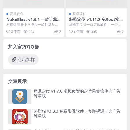
安卓软件
安卓软件
NukeBlast v1.6.1 一款计算
标枪定位 v1.11.2 免Root实现
结果非常精准的核爆炸数据预
虚拟定位，可以自由控制移动
核爆计算器中文版是一款计算结果
标枪定位是一款定位软件。一个基
测软件
的摇杆
非常精准的核爆炸数据预测软件。
于 Android 调试 API 和百度地图实
2 年前
115
0
3 年前
330
0
在这个平台上，我们可...
现的...
加入官方QQ群
点击加群
文章展示
摩尼定位 v1.7.0 虚拟位置的定位采集软件去广告
纯净版
热剧猫 v3.3.3 免费影视软件，多影视源，去广告
纯净版