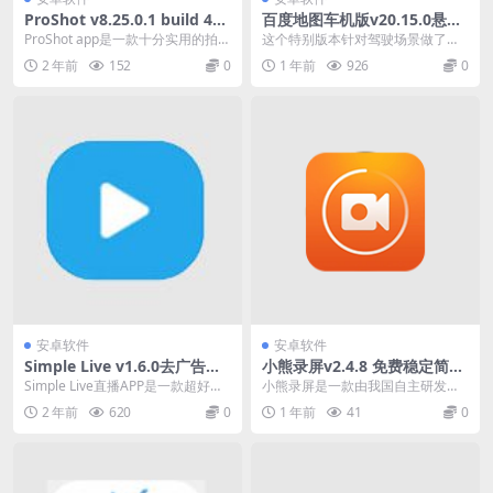
ProShot v8.25.0.1 build 463
百度地图车机版v20.15.0悬浮
一款十分实用的拍照软件，可
定制版 去除更新 解锁工程模
ProShot app是一款十分实用的拍照
这个特别版本针对驾驶场景做了深
随时调整相机参数
式
软件。软件为用户提供了专业的相
度优化： ✓ 精简所有与驾驶无关的
2 年前
152
0
1 年前
926
0
机拍照功...
功能 ✓ 去除烦...
安卓软件
安卓软件
Simple Live v1.6.0去广告纯
小熊录屏v2.4.8 免费稳定简便
净版 聚合B站、虎牙、斗鱼、
的手机录屏工具解锁VIP会员
Simple Live直播APP是一款超好用
小熊录屏是一款由我国自主研发的
抖音直播软件
版
超方便的软件，里面包含了游戏、
免费录屏软件，具有操作简单、功
2 年前
620
0
1 年前
41
0
体育、...
能强大、兼容性好等特...