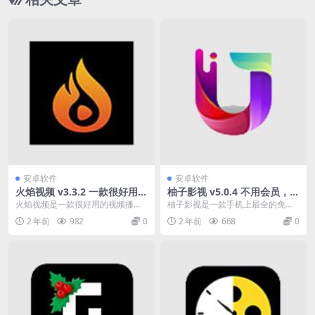
安卓软件
安卓软件
火焰视频 v3.3.2 一款很好用的
柚子影视 v5.0.4 不用会员，可
视频播放软件去广告清爽版
以投屏，免费追剧，去广告版
火焰视频是一款很好用的视频播放
柚子影视是一款手机上最全的免费
软件。这里汇聚了超多好看的电视
追剧app，不用会员，可以投屏，
2 年前
982
0
2 年前
668
0
剧、电影、综艺、动漫...
电视剧、电影、电视...