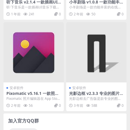
听下音乐 v2.1.4 一款插画UI
小羊剧场 v1.0.8 一款功能丰富
音乐下载神器听下音乐，免费
的在线追剧平台去广告纯净版
听·下音乐是一款插画UI音乐下载神
小羊剧场是一款功能丰富的在线追
下载
器，能够无视付费限制，全网音乐
剧平台，它能让用户轻松找到心仪
1 年前
241
0
2 年前
50
0
免费下载，界面非...
的影视资源，随时随地...
安卓软件
安卓软件
Pixomatic v5.16.1 一款照片
光影边框 v2.3.3 专业的图片编
编辑器软件高级版
辑处理工具去广告版
Pixomatic 照片编辑器在 App Store
光影边框去广告版是款专业的图片
的“伟大的摄影应用程序”、...
编辑处理工具，帮助零基础用户页
2 年前
56
0
3 年前
588
0
能够自己动手制作精美...
加入官方QQ群