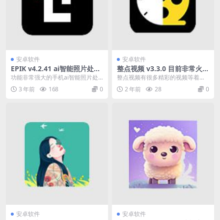
安卓软件
安卓软件
EPIK v4.2.41 ai智能照片处理
整点视频 v3.3.0 目前非常火的
和绘画的工具高级版
影视播放器软件
功能非常强大的手机ai智能照片处
整点视频有很多精彩的视频等着
理和绘画的工具，EPIK软件最新版
你。还可以在APP里提交分享自己
3 年前
168
0
2 年前
28
0
本，安卓免费版...
有趣的生活故事，和众...
安卓软件
安卓软件