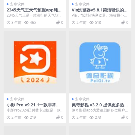
安卓软件
安卓软件
2345天气王天气预报app纯净
Via浏览器v5.8.1简洁轻快的浏
版v10.8.0.1，一款流行的天气
览器，无广告、简约、强大，
2345天气王是一款流行的天气软
Via，简洁轻快浏览器。堪称最小巧
软件
支持调用IDM
件，可以查看每天的天气情况。 软
最强安卓极简浏览器，纯净无广
3 年前
465
0
2 年前
518
0
件还具有实时天气...
告、界面简约、功能...
安卓软件
安卓软件
小影 Pro v9.21.1一款非常好
佩奇影视 v3.2.0 提供更多热门
用的手机剪辑软件
和最新的影视资源免费版
小影Pro2024已付费专业版是一款
佩奇影视app为爱追剧的各位用户
非常好用的手机剪辑软件，拥有对
提供更多热门和最新的影视资源，
2 年前
219
0
2 年前
273
0
视频处理相关的...
在线视频的播放很流...