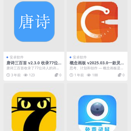
安卓软件
安卓软件
唐诗三百首 v2.3.0 收录77位
概念画板 v2025.03.0一款灵活
诗人的诗，共311首，解锁会
的矢量素描本解锁高级版
唐诗三百首收录了77位诗人的诗，
思考、计划和创作 — 概念画板是一
员去广告精简版
共311首(也含唐诗三百首赏析)，在
款灵活的矢量素描本，在这里，您
3 年前
123
0
1 年前
188
0
数量以杜甫诗...
可以将自己的想法...