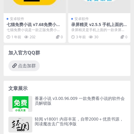
安卓软件
安卓软件
七猫免费小说 v7.68免费小说
录屏精灵 v2.5.5 手机上面的一
阅读软件，无广告会员版
款录屏工具解锁会员版
七猫免费小说是一款正版免费小说
录屏精灵是手机上面的一款录屏工
阅读软件，聚合了海量优质小说，
具，可以实现多种清晰度录制，软
1 年前
202
0
3 年前
30
0
让用户尽情体验免费阅...
件使用方便，录制好的...
加入官方QQ群
点击加群
文章展示
番薯小说 v3.00.96.009 一款免费看小说的软件会
员解锁版
轻阅 v18001 内容丰富，自带2000＋优质书源，
阅读魔改去广告纯净版