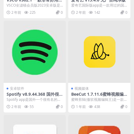
编辑剪辑工具
VSCO全滤镜会员版2023安卓版是
爱奇艺国际版app是一款用过的国
一款非常好用的编辑剪辑工具，用
际版的爱奇艺软件好像都没有广
2 年前
225
0
2 年前
142
0
户在应用中可以...
告，爱奇艺专门为国际...
安卓软件
视频媒体
Spotify v8.9.44.368 国外很
BeeCut 1.7.11.6蜜蜂视频编
有名的音乐播放器，解锁高级
辑中文破解版
Spotify app是国外一个很有名的音
蜜蜂剪辑(傲软视频编辑王)是一款操
版
乐播放器，在国内也有不少人喜欢
作简单的国产视频剪辑软件及视频
2 年前
55
0
1 年前
438
0
用，软件...
编辑软件,用于制...