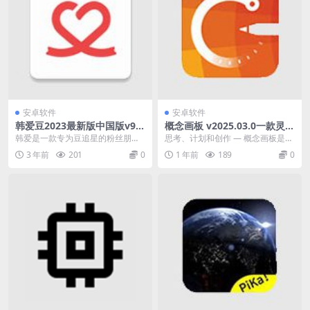
安卓软件
安卓软件
韩爱豆2023最新版中国版v9.
概念画板 v2025.03.0一款灵活
5.2 明星资讯软件
的矢量素描本解锁高级版
韩爱是一款专为豆追星的粉丝朋友
思考、计划和创作 — 概念画板是一
们打造的明星资讯软件。 您想了解
款灵活的矢量素描本，在这里，您
3 年前
201
0
1 年前
189
0
您喜爱的明星的最新...
可以将自己的想法...