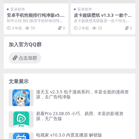
安卓软件
安卓软件
安卓手机性能排行纯净版v5.1.
皮卡超级壁纸 v1.3.3 一款个性
5 买新手机必备
化创意主题壁纸美化工具高级
软件介绍 我们购买手机时候但性能
皮卡超级壁高级版是一款个性化创
会员解锁版
依然是影响手机体验的重要一环，
意主题壁纸美化工具，皮卡超级壁v
3 年前
59
0
2 年前
33
0
所以手机的跑分任然...
ip版有很多精致高...
加入官方QQ群
点击加群
文章展示
漫天玉 v2.3.5 包子漫画系列，丰富全面的漫画资
源，去广告纯净版
易看Pro 23.08.05 小巧、易用、丰富的影视资
源，无广告版
电视家 v10.3.0 内置直播源 解锁版