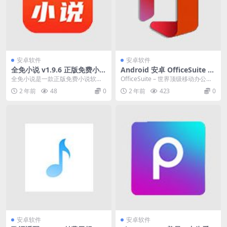
安卓软件
安卓软件
全免小说 v1.9.6 正版免费小说
Android 安卓 OfficeSuite v1
软件，千万小说云集
4.3.51248 解锁免广告高级版
全免小说是一款正版免费小说软
OfficeSuite – 世界顶级移动办公软
件。千万小说云集， 各种宠文爽文
件！Google Play商店下载...
2 年前
48
0
2 年前
423
0
一网打尽。光速更新小...
安卓软件
安卓软件