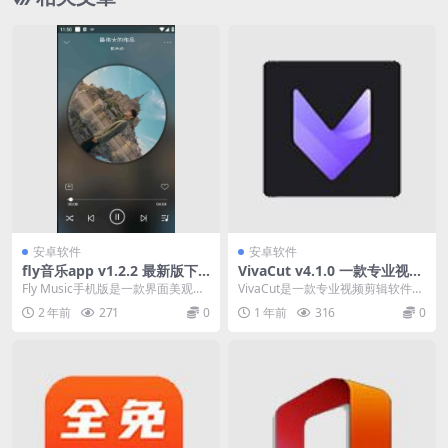
安卓软件
安卓软件
fly音乐app v1.2.2 最新版下
VivaCut v4.1.0 一款专业视频
载 一款界面美观的音乐听歌软
剪辑软件，解锁高级版
Fly Music手机版是一款界面美观的
VivaCut是一款专业视频剪辑软件，
件
音乐听歌软件，Fly Music软件内
为用户提供丰富而专业的视频剪辑
2 年前
271
0
1 年前
316
0
有...
工具，带来好...