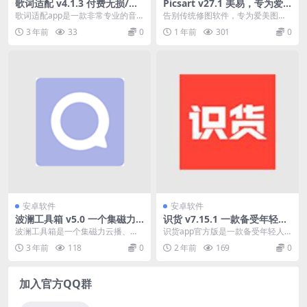
歌词适配 v4.1.3 付费无损/高
Picsart v27.1 美易，专为爱
清MV在线免费听、免费下
美图的你打造 超火爆修图软件
歌词适配app是一款非常专业的音
告别传统修图软件，专为爱美图的
载，去广告纯净版
乐下载工具，你肯定有过这样的经
你打造！超火爆修图软件来啦(๑•̀ㅂ
3 年前
33
0
1 年前
301
0
历：突然听到一首好...
•́)و✧ 全...
安卓软件
安卓软件
波澜工具箱 v5.0 一个集磁力
识货 v7.15.1 一款备受年轻人
云播、下载，AI翻译、文字识
喜欢的购物软件
波澜工具箱是一个集磁力云播、磁
识货app官方版是一款备受年轻人
别等功能工具箱，清爽版
力下载、投屏辅助、直播源校验、A
喜欢的购物软件，如果你不愿意在
3 年前
118
0
2 年前
169
0
I翻译、OCR文字...
网购时买到又贵有差...
加入官方QQ群