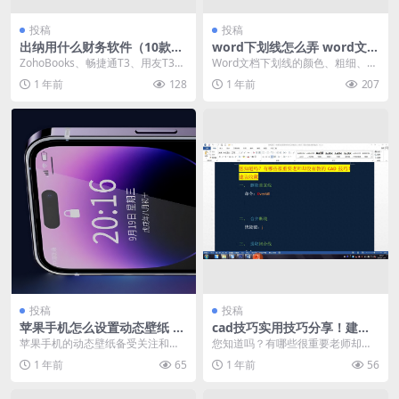
投稿
投稿
出纳用什么财务软件（10款高
word下划线怎么弄 word文档
效财务软件推荐）
怎样调整下划线样式
ZohoBooks、畅捷通T3、用友T3等
Word文档下划线的颜色、粗细、样
十款财务记账软件各具特色，支持
式多种多样，我们可以根据需要自
1 年前
128
1 年前
207
多币种、...
由设置。在wor...
投稿
投稿
苹果手机怎么设置动态壁纸 苹
cad技巧实用技巧分享！建议
果手机动态壁纸设置方法
收藏
苹果手机的动态壁纸备受关注和喜
您知道吗？有哪些很重要老师却没
爱。动态壁纸不仅可以为手机带来
有教的CAD技巧！ ·第一个要删除重
1 年前
65
1 年前
56
更加生动的界面效果，...
复线。比如CA...