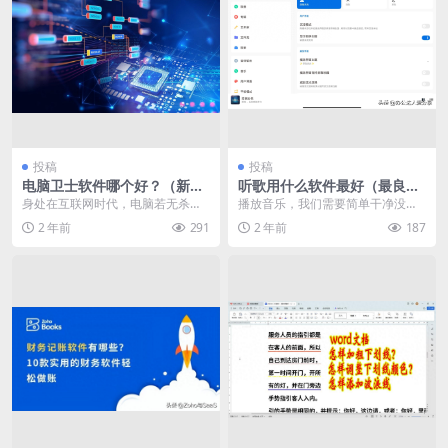
投稿
投稿
电脑卫士软件哪个好？（新电
听歌用什么软件最好（最良心
脑该用什么杀毒软件）
的听歌软件推荐）
身处在互联网时代，电脑若无杀毒
播放音乐，我们需要简单干净没有
软件傍身犹如在黑客、钓鱼网站前
广告的播放器。怎奈现在的大多数
2 年前
291
2 年前
187
裸奔，试想你的个人资...
播放器打开就有各种各...