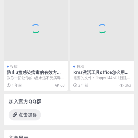
投稿
投稿
防止u盘感染病毒的有效方法
kms激活工具office怎么用
是什么？
（office一键激活工具使用）
教你一招让你的u盘永远不受病毒的
需要的文件：floppy144.vfd 新建一
侵扰。 ·第一步，打开u盘，首先u盘
个Linux虚拟机。 磁盘容量设为...
1 年前
63
2 年前
363
插入我的电脑...
加入官方QQ群
点击加群
文章展示