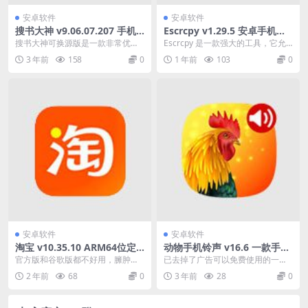
安卓软件
安卓软件
搜书大神 v9.06.07.207 手机
Escrcpy v1.29.5 安卓手机投
小说阅读软件，去广告清爽版
屏软件中文绿色版
搜书大神可换源版是一款非常优质
Escrcpy 是一款强大的工具，它允
的手机小说阅读软件，软件中有海
许用户通过图形化的 Scrcpy 界面来
3 年前
158
0
1 年前
103
0
量小说资源，各种小说...
显...
安卓软件
安卓软件
淘宝 v10.35.10 ARM64位定
动物手机铃声 v16.6 一款手机
制，无升级弹窗，纯净版，适
动物铃声，去广告免费使用
官方版和谷歌版都不好用，臃肿卡
已去掉了广告可以免费使用的一款
合当养老版
的要命广告弹窗也多，下面我分享
手机动物铃声合集，动物手机铃声a
2 年前
68
0
3 年前
28
0
一个我自用的纯净流畅...
pp免费版是个非常...