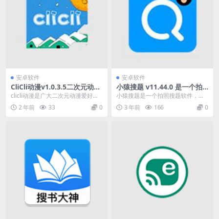
安卓软件
安卓软件
CliCli动漫v1.0.3.5二次元动漫
小猿搜题 v11.44.0 是一个拍
爱好者必备弹幕观漫神器软件
照搜题软件无广告解锁版
clicli动漫是广大二次元动漫爱好者
小猿搜题是一个拍照搜题软件，丰
们必备的一款弹幕观漫神器软件，
富的题库，备受中国学生欢迎。倍
2 年前
33
0
3 年前
166
0
现在能够找到...
受中国学生欢迎、搜索...