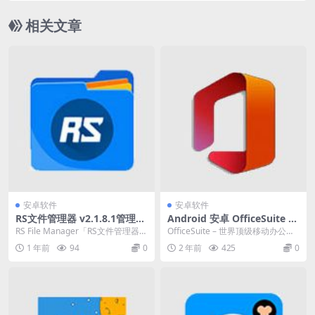
相关文章
安卓软件
安卓软件
RS文件管理器 v2.1.8.1管理手
Android 安卓 OfficeSuite v1
机本地存储文件和网络文件，
4.3.51248 解锁免广告高级版
RS File Manager「RS文件管理器」
OfficeSuite – 世界顶级移动办公软
解锁高级版
RS文件资源管理器可帮助您轻松
件！Google Play商店下载...
1 年前
94
0
2 年前
425
0
管...