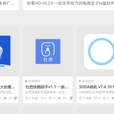
除各种广告
秒看HD v9.2.0 一款非常给力的电视盒子tv版软
免费版
安卓软件
安卓软件
 强大的最新
社恐快跑助手v1.1 一款主
SODA相机 v7.4.10 f
要面向社恐人员量身定制
ndroid 高级版
影视在线平
社恐快跑助手最新版是一款主要
soda相机安卓版VIP免费
的手机app
内容,最新的
面向社恐人员量身定制的手机ap
了时尚与美妆的完美融合
0
25
0
2 年前
0
0
314
0
2 年前
0
0
.
p,里面涵盖了优质丰富...
了丰富多彩的滤镜和...