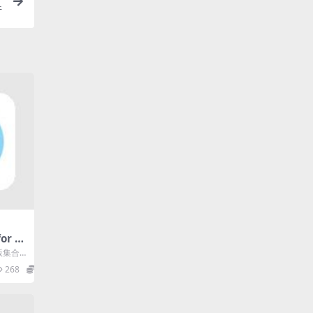
件
or A
版集合
，提供
268
0