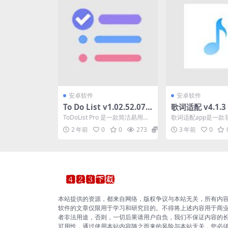
安卓软件
安卓软件
To Do List v1.02.52.072
歌词适配 v4.1.
6一款简洁易用，专注高效
损/高清MV在线
ToDoList Pro 是一款简洁易用，
歌词适配app是一款
的待办事项、时间管理的
免费下载，去广
专注高效的待办事项、时间管理
音乐下载工具，你肯
2 年前
0
0
273
0
3 年前
0
的效率类应...
的经历：突然听到一首好
效率类应用
本站提供的资源，都来自网络，版权争议与本站无关，所有内
软件的文章仅限用于学习和研究目的。不得将上述内容用于商
者非法用途，否则，一切后果请用户自负，我们不保证内容的
可用性，通过使用本站内容随之而来的风险与本站无关，您必