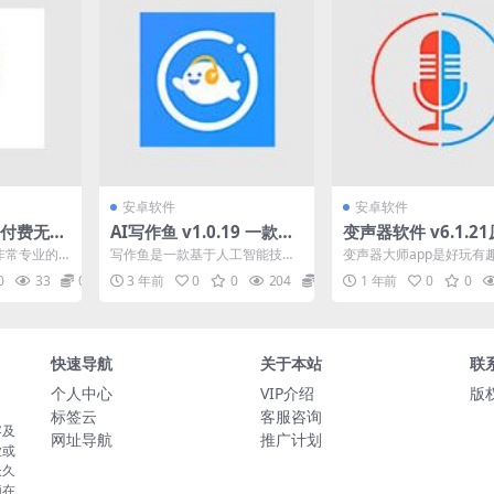
安卓软件
安卓软件
3 付费无
AI写作鱼 v1.0.19 一款基
变声器软件 v6.1.2
免费听、
于人工智能技术的写作工
声器大师，有趣的手
非常专业的
写作鱼是一款基于人工智能技术
变声器大师app是好玩有
告纯净版
具
声软件，去更新解锁
定有过这样
的写作工具，旨在为用户提供高
机变声软件，拥有多种语
0
33
0
3 年前
0
0
204
0
1 年前
0
0
...
效、便捷的写作体验，可以...
用户使用，用户可以将自..
版
快速导航
关于本站
联
个人中心
VIP介绍
版权
标签云
客服咨询
容及
网址导航
推广计划
业或
长久
须在