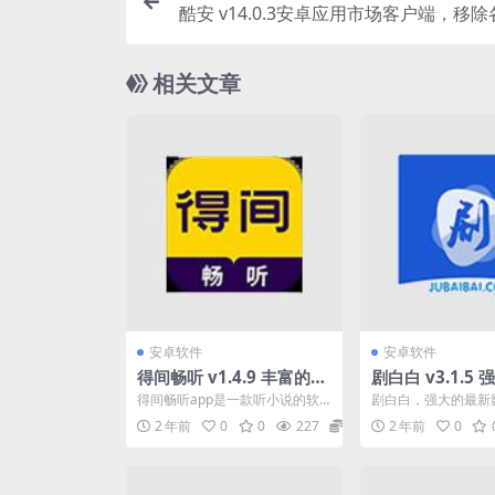
酷安 v14.0.3安卓应用市场客户端，移
相关文章
安卓软件
安卓软件
得间畅听 v1.4.9 丰富的小
剧白白 v3.1.5
说音频资源，去广告解锁
影视在线平台
得间畅听app是一款听小说的软
剧白白，强大的最新
高级版
件，里面偶丰富的小说音频资源
台,为你挖掘更多高清
2 年前
0
0
227
0
2 年前
0
可以试听，软件每天也会...
剧集推送,还有各种当..