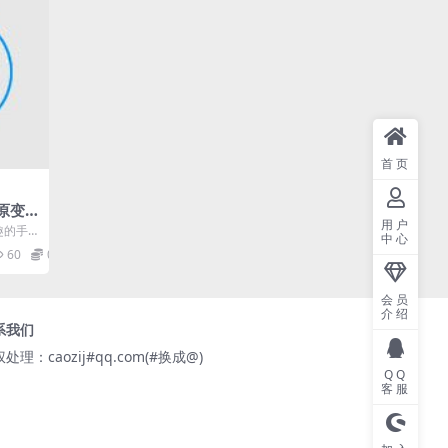
首页
1原变
用户
机变
趣的手
中心
会员
音包供
60
0
.
会员
介绍
系我们
处理：caozij#qq.com(#换成@)
QQ
客服