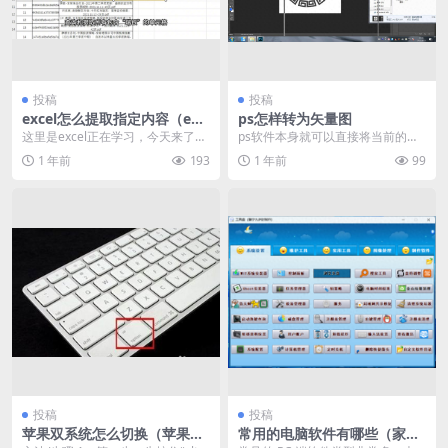
投稿
投稿
excel怎么提取指定内容（exc
ps怎样转为矢量图
el批量提取指定内容方法）
这里是excel正在学习，今天来了解
ps软件本身就可以直接将当前的图
excel怎么批量提取指定内容。 ·需
片转化为矢量图。传统方法、老方
1 年前
193
1 年前
99
求是查...
法都知道，好像原先...
投稿
投稿
苹果双系统怎么切换（苹果M
常用的电脑软件有哪些（家用