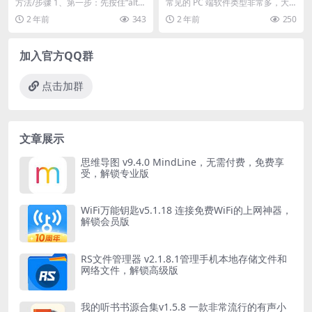
AC双系统切换方法）
电脑必装的个软件推荐）
方法/步骤 1、第一步：先按住“alt(o
常见的 PC 端软件类型非常多，大
pfion)”不放手，然后再按开机
部分可能并不常用，仅仅偶尔会使
2 年前
343
2 年前
250
键，...
用一下，针对这种...
加入官方QQ群
点击加群
文章展示
思维导图 v9.4.0 MindLine，无需付费，免费享
受，解锁专业版
WiFi万能钥匙v5.1.18 连接免费WiFi的上网神器，
解锁会员版
RS文件管理器 v2.1.8.1管理手机本地存储文件和
网络文件，解锁高级版
我的听书书源合集v1.5.8 一款非常流行的有声小