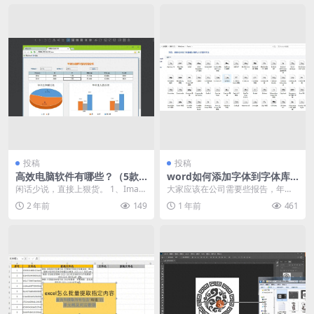
投稿
投稿
高效电脑软件有哪些？（5款
word如何添加字体到字体库
强大到离谱电脑软件推荐）
（Word下载以及安装字体方
闲话少说，直接上狠货。 1、Imag
大家应该在公司需要些报告，年终
法）
eGlass ImageGlass，无疑是一...
总结等文档的时候，写这些正式文
2 年前
149
1 年前
461
档的往往就需要很严格...