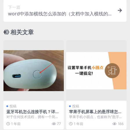
下一篇
word中添加横线怎么添加的（文档中加入横线的方
法）
相关文章
投稿
投稿
蓝牙耳机怎么连接手机？详细
苹果手机屏幕上的悬浮球怎么
步骤分享
设置？苹果手机的小圆点设置
对于任何技术流程，拥有一个简单
苹果手机小圆点，也被称为“悬浮按
方法
易记的口诀都能事半功倍。对于蓝
钮”，是一项便利的功能。在手机主
1 年前
77
1 年前
166
牙耳机连接手机这一操...
屏幕上，我们可以...