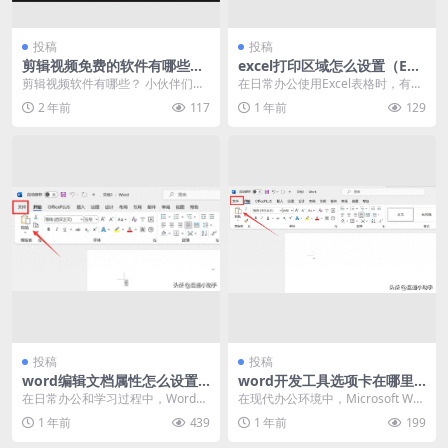
投稿
投稿
剪辑视频免费的软件有哪些？
excel打印区域怎么设置（Exc
（好用的剪辑视频软件推荐）
el表格设置打印区域方法）
剪辑视频软件有哪些？ 小伙伴们日
在日常办公使用Excel表格时，有时
常会不会自己拍摄视频呢？ 这些拍
我们需要打印Excel表格中的部分内
2 年前
117
1 年前
129
摄的视频会不会进...
容，或者...
投稿
投稿
word编辑文档属性怎么设置
word开发工具选项卡在哪里
（文档属性在哪里找）
（word开发工具选项卡是什
在日常办公和学习过程中，Word文
在现代办公环境中，Microsoft Wor
么）
档是我们最常使用的工具之一。当
d作为一款功能强大的文字处理软
1 年前
439
1 年前
199
我们创建一篇文档...
件，被...