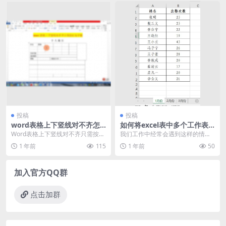
投稿
投稿
word表格上下竖线对不齐怎
如何将excel表中多个工作表
么办?
数据合并 详细方法分享
Word表格上下竖线对不齐只需按住
我们工作中经常会遇到这样的情
这个键。 各位粉丝、各位同学、各
况，有几张工作表，每张里人员顺
1 年前
115
1 年前
50
位学生上午好，...
序和数据都不相同，但最...
加入官方QQ群
点击加群