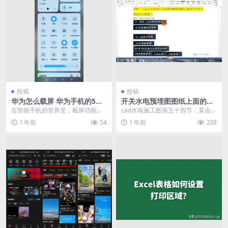
投稿
投稿
华为怎么载屏 华为手机的5种
开关水电预埋图图纸上面的一
截屏方式
些字母符号代表什么
在智能手机的世界里，截屏功能是
cad水电施工图第五十四节：某会所
一项非常实用的功能。无论是在工
电器开关水电预埋图图纸上面的一
1 年前
54
1 年前
238
作中需要保存重要信息...
些字母符号代表什...