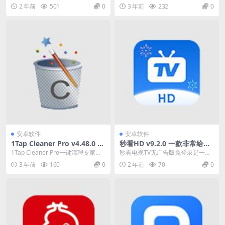
优化设计的软件，app使用简单，
户随时了解WiFi网络状态和连接情
2 年前
501
0
3 年前
232
0
将视频图片等导入后...
况。 2、Wi...
安卓软件
安卓软件
1Tap Cleaner Pro v4.48.0 一
秒看HD v9.2.0 一款非常给力
键清理专家，全能的清理加速
的电视盒子tv版软件
1Tap Cleaner Pro一键清理专家是
秒看电视TV无广告版免登录是一款
工具
手机上的一款非常全能的清理加速
非常给力的电视盒子tv版软件，在
3 年前
160
0
2 年前
70
0
工具...
这里具备了全新的...