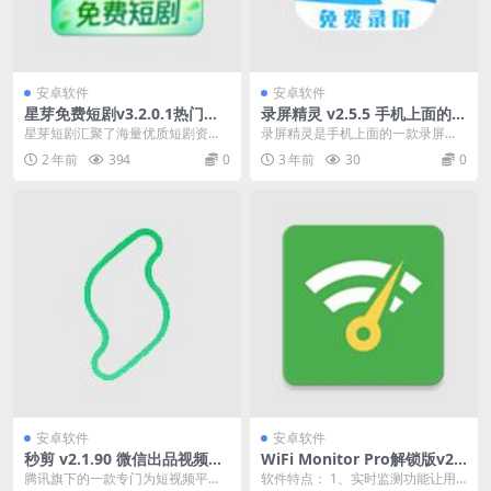
安卓软件
安卓软件
星芽免费短剧v3.2.0.1热门短
录屏精灵 v2.5.5 手机上面的一
剧视频软件
款录屏工具解锁会员版
星芽短剧汇聚了海量优质短剧资
录屏精灵是手机上面的一款录屏工
源，无论你是喜欢都市情感、总裁
具，可以实现多种清晰度录制，软
2 年前
394
0
3 年前
30
0
家门，还是偏爱娱乐八卦...
件使用方便，录制好的...
安卓软件
安卓软件
秒剪 v2.1.90 微信出品视频创
WiFi Monitor Pro解锁版v2.
作工具
6.18最新版免费下载
腾讯旗下的一款专门为短视频平台
软件特点： 1、实时监测功能让用