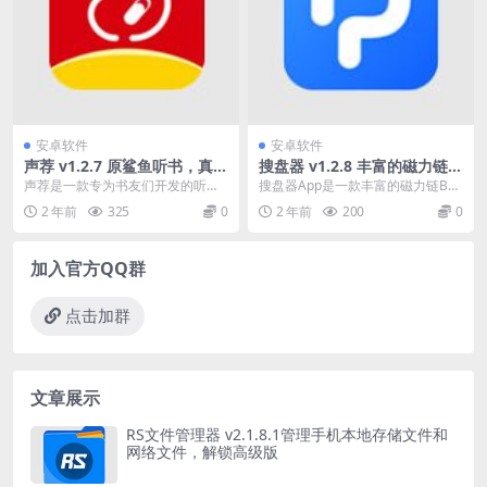
安卓软件
安卓软件
声荐 v1.2.7 原鲨鱼听书，真人
搜盘器 v1.2.8 丰富的磁力链B
带感情的专业演播，清爽版
T种子、网盘资源搜索引擎，
声荐是一款专为书友们开发的听书
搜盘器App是一款丰富的磁力链BT
解锁会员版
软件，它内置了丰富的资源。与其
种子搜索引擎，拥有海量的资源
2 年前
325
0
2 年前
200
0
他类似软件不同的是，...
库，供用户搜索自己...
加入官方QQ群
点击加群
文章展示
RS文件管理器 v2.1.8.1管理手机本地存储文件和
网络文件，解锁高级版