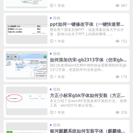
1 年前
387
投稿
ppt如何一键修改字体（一键快速替换
PPT上的字体方法）
最近有个朋友在做PPT，说是准备在各大平台分
发，咨询小白关于PPT上内容的事情，...
1 年前
152
投稿
如何添加仿宋-gb2313字体（仿宋gb2
312字体安装教程）
我们在使用word文档中有时候会需要用到仿宋gb
2312字体，但是软件中没有这种...
1 年前
179
投稿
方正小标宋gbk字体如何安装（方正小
标宋字体详细安装教程）
本文介绍了在word中安装各类字体的方法。 使用
工具：word2016 默认安装...
1 年前
376
投稿
银河麒麟系统如何安装字体（麒麟操作