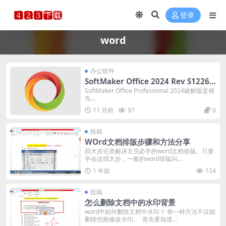
登录
word
办公软件
SoftMaker Office 2024 Rev S1226.0
817 中文破解版
SoftMaker Office Professional 2024破解版是领
先...
11 月前
97
0
投稿
WOrd文档排版步骤和方法分享
四大步完美解决文员必学的word文档排版。只要
学会这四大步，一般的word排版问...
1 年前
124
投稿
怎么删除文档中的水印背景
word中如何删除文档中水印？ 有一种方法不仅能
删除也能修改水印。 ·首先要知道...