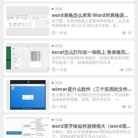
投稿
word表格怎么求和 Word对表格进行
求和计算步骤
如下图，先将光标插入需要求和的地方，点击表
布局选项卡 插入公式 跳出这个页面，直...
1 年前
45
投稿
excel怎么打印在一张纸上 将表格完美
打印到一张纸上的5种方法
在EXCEL表格里制作表格后，表格的数据有可能
不正好是一页，如果就这样打印出来，...
1 年前
200
投稿
winrar是什么软件（三个实用的文件
压缩工具分享）
给大家分享三个实用的文件压缩软件，可以轻松
压缩各种音视频、文档、图片等文件。 1...
1 年前
99
投稿
word里字体如何放得很大（word里面
设置特大字教程）
大家好，我们今天话来看word里面如何设置特大
字。 在Word中设置字号大小的方...