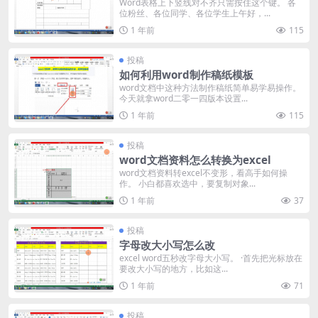
Word表格上下竖线对不齐只需按住这个键。 各
位粉丝、各位同学、各位学生上午好，...
1 年前
115
投稿
如何利用word制作稿纸模板
word文档中这种方法制作稿纸简单易学易操作。
今天就拿word二零一四版本设置...
1 年前
115
投稿
word文档资料怎么转换为excel
word文档资料转excel不变形，看高手如何操
作。 小白都喜欢选中，要复制对象...
1 年前
37
投稿
字母改大小写怎么改
excel word五秒改字母大小写。 ·首先把光标放在
要改大小写的地方，比如这...
1 年前
71
投稿