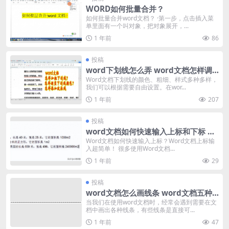
WORD如何批量合并？
如何批量合并word文档？ ·第一步，点击插入菜
单里面有一个叫对象，把对象展开，...
1 年前
86
投稿
word下划线怎么弄 word文档怎样调
整下划线样式
Word文档下划线的颜色、粗细、样式多种多样，
我们可以根据需要自由设置。在wor...
1 年前
207
投稿
word文档如何快速输入上标和下标 wo
rd快速输入上标的操作方法
Word文档如何快速输入上标？Word文档上标输
入超简单！ 很多使用Word文档...
1 年前
29
投稿
word文档怎么画线条 word文档五种
画线条方法分享
当我们在使用word文档时，经常会遇到需要在文
档中画出各种线条，有些线条是直接可...
1 年前
47