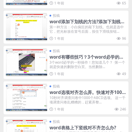
1 年前
65
投稿
word添加下划线的方法?添加下划线的
三种方法
第一种方法：小白疯狂的敲下划线。也就是选中
它，把光标放在冒号后面，按住下滑线按钮...
1 年前
96
投稿
word有哪些技巧？3个word必学的一
秒操作
3个word必学的一秒操作！您知道几个？ ·第一个
就是快速的删除空白页。当然删除...
1 年前
49
投稿
word选项对齐怎么弄。快速对齐1000
个ABCD选项方法
10秒对齐调查问卷中1000个ABCD选项。 这一千
项调查问卷乱糟糟的，赶紧弄整...
1 年前
246
投稿
word表格上下竖线对不齐怎么办?