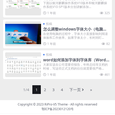
系统添加字体教程）
下面以银河麒麟操作系统V10版本和银河麒麟操
作系统V10-SP1版本分别讲解添加...
1 年前
325
投稿
怎么调整windows字体大小（电脑屏
幕字体大小设置方法）
在使用电脑的过程中，字体大小直接影响到阅读
体验和工作效率。如果字体太小，长时间盯...
1 年前
82
投稿
word如何添加字体到字体库（Word下
载以及安装字体方法）
大家应该在公司需要些报告，年终总结等文档的
时候，写这些正式文档的往往就需要很严格...
1 年前
461
1/4
1
2
3
4
下一页
»
Copyright © 2023
RiPro-V5 Theme
- All rights reserved
鄂ICP备2023012120号