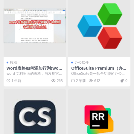
投稿
办公软件
word表格如何添加行列(wor
OfficeSuite Premium（办公
d表格增加行列详细教程)
软件）v8.90.57207 中文破解
word 文档里面的表格，当发现它的
OfficeSuite是一款全功能的办公套
版
行列不够用的时候该如何操作呢？
件软件，它提供了处理文档、电子
1 年前
263
2 年前
612
0
如果还是通过插...
表格、演...