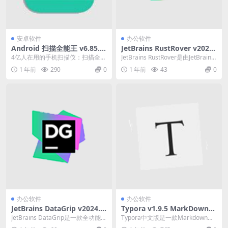
安卓软件
办公软件
Android 扫描全能王 v6.85.0.
JetBrains RustRover v2024.
2503300000 高级特权版 OCR
3.7 Rust语言集成开发环境直
4亿人在用的手机扫描仪：扫描全能
JetBrains RustRover是由JetBrains
无水印
装激活版
王作为全球最受欢迎的手机扫描仪
开发的一款功能强大的...
1 年前
290
0
1 年前
43
0
APP 应用之一...
办公软件
办公软件
JetBrains DataGrip v2024.3.
Typora v1.9.5 MarkDown编
5 数据库集成开发环境直装激
辑器、阅读器，汉化中文激活
JetBrains DataGrip是一款全功能的
Typora中文版是一款Markdown编
活版
版
数据库集成开发环境（IDE），...
辑器及阅读器的文本编辑器.Typor