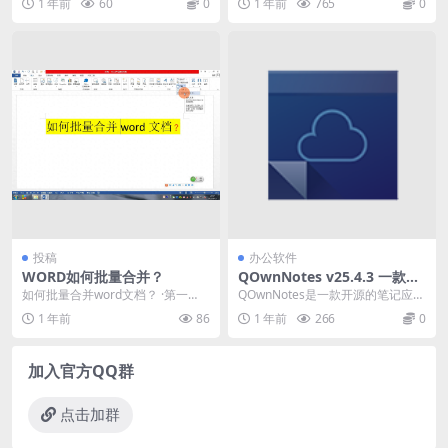
1 年前
60
0
1 年前
765
0
a...
投稿
办公软件
WORD如何批量合并？
QOwnNotes v25.4.3 一款开
源的笔记应用程序
如何批量合并word文档？ ·第一
QOwnNotes是一款开源的笔记应用
步，点击插入菜单里面有一个叫对
程序，它可以在Windows、macOS
1 年前
86
1 年前
266
0
象，把对象展开，...
和...
加入官方QQ群
点击加群