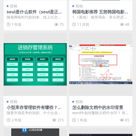
投稿
投稿
soul是什么软件（soul是正规
韩国电影推荐 五部韩国电影核
交友软件吗）
弹级推荐
随着网络时代的到来，线上社交也
1.《黄海》 推荐理由：斧头劈进头
逐渐融入到了人们的日常生活中。
骨声，听得人牙齿打颤！ 河正宇演
1 年前
75
11 月前
48
针对于Z世代的个性化...
的中国朝鲜族司...
投稿
投稿
小型库存管理软件有哪些？
怎么删除文档中的水印背景
（适合中小企业使用的进销存
随着市场竞争的加剧，中小企业对
word中如何删除文档中水印？ 有一
软件推荐）
于管理效率的要求也越来越高。为
种方法不仅能删除也能修改水印。 ·
2 年前
215
1 年前
65
了降低成本、提高经营...
首先要知道...