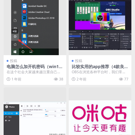
投稿
投稿
电脑怎么加开机密码（win10
比较实用的app推荐（4款良心
电脑密码设置教程）
无广的软件分享）
在这个社会大家越来越注重自己的
OBS在浏览各种平台时，我们常常
隐私，但是很多人就偏偏喜欢看别
被那些清晰且色彩生动的短视频所
1 年前
38
2 年前
77
人的隐私。为了防止这...
吸引，你可能不知道...