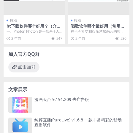
投稿
投稿
bt下载软件哪个好用？（介绍
唱歌软件哪个最好用（常用的
两款下载工具）
K歌软件推荐）
一、Photon Photon 是一款基于Ari
在当今社交和娱乐愈加融合的数字
a2 的轻量级免费开源下载软件，...
时代，K歌软件成为了许多人寻求放
2 年前
247
2 年前
280
松、表达和连接的重...
加入官方QQ群
点击加群
文章展示
漫画天台 9.191.209 去广告版
纯粹直播(PureLive) v1.6.8 一款非常精彩的移动
直播软件