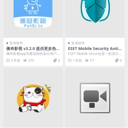
安卓软件
安卓软件
佩奇影视 v3.2.0 提供更多热门
ESET Mobile Security Antivi
和最新的影视资源免费版
rus v10.2.17.0 手机防护软件
佩奇影视app为爱追剧的各位用户
ESET Mobile Security是一款强大
修改版
提供更多热门和最新的影视资源，
且易于使用的移动安全应用，致
2 年前
273
0
1 年前
57
0
在线视频的播放很流...
力...