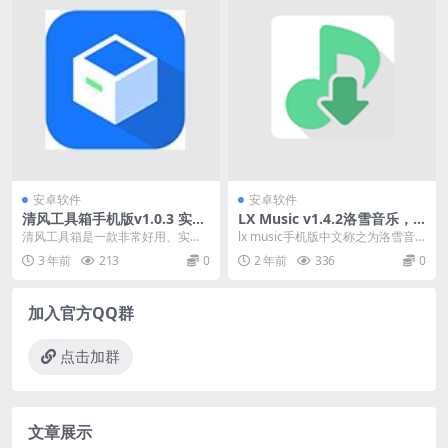
安卓软件
安卓软件
清风工具箱手机版v1.0.3 实用
LX Music v1.4.2洛雪音乐，
的多功能工具箱软件
全网付费歌曲免费试听下载
清风工具箱是一款非常好用、实用
lx music手机版中文称之为洛雪音
的多功能工具箱软件。 该软件界面
乐，是近日推出的一款手机端的音
3 年前
213
0
2 年前
336
0
纯净、操作简单、功...
乐下载工具，...
加入官方QQ群
点击加群
文章展示