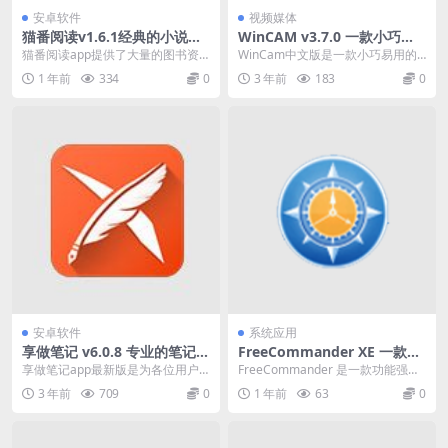
安卓软件
视频媒体
猫番阅读v1.6.1经典的小说漫
WinCAM v3.7.0 一款小巧易
画多源合一，去广告纯净版
用的屏幕录像软件
猫番阅读app提供了大量的图书资
WinCam中文版是一款小巧易用的
源，许多经典的小说、文学作品、
屏幕录像软件,WinCam破解版录像
1 年前
334
0
3 年前
183
0
漫画等都可以在其中...
工具能够得...
安卓软件
系统应用
享做笔记 v6.0.8 专业的笔记软
FreeCommander XE 一款功
件，解锁会员版
能强大且易于使用的文件管理
享做笔记app最新版是为各位用户
FreeCommander 是一款功能强大
器多语便携版
准备的专业的笔记软件，在享做笔
且易于使用的文件管理器，它采用
3 年前
709
0
1 年前
63
0
记各位用户可以建立...
了双面板...