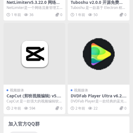
NetLimiterv5.3.22.0 网络流
Tuboshu v2.0.0 开源免费桌
量管理工具中文直装版
面应用转换工具
NetLimiter是一个网络流量管理工
Tuboshu 是一款基于 Electron 框架
具，它可以帮助用户控制和监控系
开发的开源免费桌面应用转换工
1 年前
36
0
1 年前
50
0
统中的网络...
具...
视频媒体
视频媒体
CapCut (剪映视频编辑) v5.6.
DVDFab Player Ultra v6.2.0.
0.2062 中文官方免费版
1 一款经典的蓝光播放器
CapCut 是一款强大的视频编辑软
DVDFab Player是一款经典的蓝光
件。这款应用享有盛誉，因为它具
播放器，DVDFab Player U...
2 年前
594
0
2 年前
22
0
有身临其境的编...
加入官方QQ群