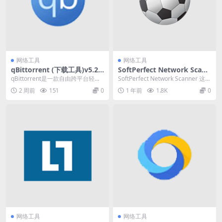
网络工具
网络工具
qBittorrent (下载工具)v5.2.
SoftPerfect Network Scann
3.10 中文便携版
er (网络扫描工具) v8.2.4 中文
qBittorrent是一款自由跨平台轻量
SoftPerfect Network Scanner 这是
破解版
级BitTorrent客户端，可运行于...
一款快速、高度可配置...
2 周前
151
0
1 年前
1.8K
0
网络工具
网络工具