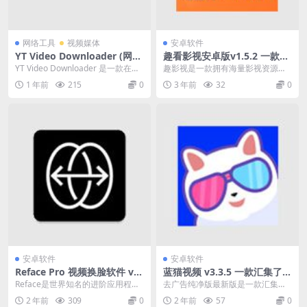
网络工具
视频媒体
安卓软件
YT Video Downloader (网页
趣看影视安卓版v1.5.2 一款拥
视频下载) v11.23.11 破解便
有海量影视资源的影视播放软
YT Video Downloader 是一款在线
趣影视是一款拥有海量影视资源的
携式版
件
视频下载软件。由于该软件不包
影视播放软件。 各种好看的影视资
1 年前
215
0
3 年前
32
0
含...
源都聚集在这里。 ...
安卓软件
安卓软件
Reface Pro 视频换脸软件 v4.
蓝猫视频 v3.3.5 一款汇集了各
7.0 解锁专业版
种观影资源的播放器app去广
Reface是世界知名的进阶应用程
去广告纯净版最新版是一款汇集了
告版
序，并提供每日更新的视频、动态
各种观影资源的播放器app，用户
2 年前
309
0
2 年前
57
0
图、照片和图片资...
可以在软件里找到各...