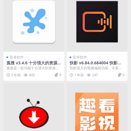
安卓软件
安卓软件
孤搜 v3.4.6 十分强大的资源搜
快影 v6.84.0.684004 快影强
索软件，解锁下载限制
大的视频编辑功能软件，去广
孤搜是一款功能十分强大的资源搜
快影强大的视频编辑功能，丰富的
告去水印版
索软件。用户想要什么资源就直接
音乐库、音效库和新式封面，让你
2 年前
403
0
1 年前
247
0
在搜索栏中输入关键词...
在手机上就能轻松完成...