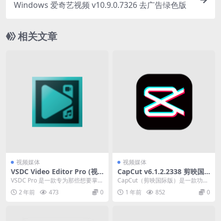
Windows 爱奇艺视频 v10.9.0.7326 去广告绿色版
相关文章
视频媒体
视频媒体
VSDC Video Editor Pro (视
CapCut v6.1.2.2338 剪映国
频编辑) v9.1.1.516 中文破解
际版中文绿色版 一款功能强大
VSDC Pro 是一款专为那些想要掌握
CapCut（剪映国际版）是一款功能
便携式版
的视频编辑应用程序
非线性编辑但又不准备使用价格昂
强大的视频编辑应用程序，由字节
2 年前
473
0
1 年前
852
0
贵的程序的...
跳动开发。它提...