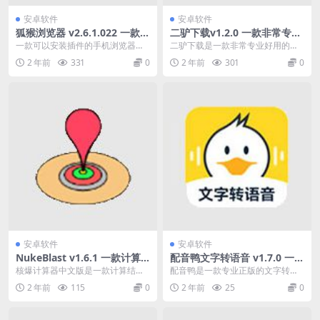
安卓软件
安卓软件
狐猴浏览器 v2.6.1.022 一款可
二驴下载v1.2.0 一款非常专业
以安装插件的手机浏览器
好用的手机下载器
一款可以安装插件的手机浏览器
二驴下载是一款非常专业好用的手
——狐猴浏览器手机版，这是一款
机下载器，该款app占用内存小，
2 年前
331
0
2 年前
301
0
基于基于 Chromi...
下载速度却很快，而...
安卓软件
安卓软件
NukeBlast v1.6.1 一款计算
配音鸭文字转语音 v1.7.0 一款
结果非常精准的核爆炸数据预
专业正版的智能配音工具VIP
核爆计算器中文版是一款计算结果
配音鸭是一款专业正版的文字转语
测软件
会员版
非常精准的核爆炸数据预测软件。
音配音软件，轻松几步即可生成高
2 年前
115
0
2 年前
25
0
在这个平台上，我们可...
度拟人的智能配音，全...