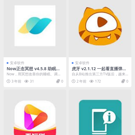
安卓软件
安卓软件
Now正念冥想 v4.5.8 助眠减
虎牙 v2.1.12 一起看直播弹
压冥想之声，解锁会员版
幕，虎牙直播第三方TV版
Now，用冥想改善你的睡眠、调节
自从B站推出第三方TV版后，越来
情绪、缓解焦虑与压力，获得全新
越多的网络达人开始为其他平台开
3 年前
31
0
2 年前
172
0
的生活幸福感。结合...
发第三方TV版本。...