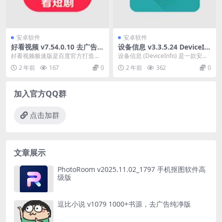
安卓软件
安卓软件
好看视频 v7.54.0.10 去广告纯
设备信息 v3.3.5.24 DeviceInf
净版
o 一款安卓设备信息查询软件
好看视频极速版是百度官方打造的
设备信息 (DeviceInfo) 是一款安卓
一款段视频软件，根据用户的兴趣
设备信息查询软件。支持一键查询
2 年前
167
0
2 年前
362
0
推荐视频给大家，软件...
安卓...
加入官方QQ群
点击加群
文章展示
PhotoRoom v2025.11.02_1797 手机抠图软件高
级版
逗比小说 v1079 1000+书源，去广告纯净版