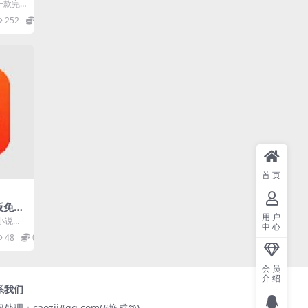
级版
一款完
一键即
252
0
.
首页
正版免费
用户
云集
小说软
中心
种宠文爽
48
0
.
会员
介绍
系我们
处理：caozij#qq.com(#换成@)