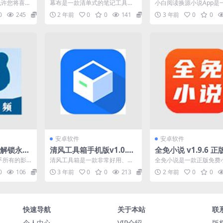
屏，解锁
记工具，去广告解锁会员
的阅读软件，解锁高
er 允许您将喜爱
幕布是一款清单式的笔记工具，
小白阅读换源小说App是
版
包括：电
用更高效的方式和清晰的结构来
全免费的手机阅读软件，
0
245
0
2 年前
0
0
141
0
3 年前
0
0
记录笔记、管理任务、制定...
可搜索阅读，阅读操作更..
安卓软件
安卓软件
2 解锁永久
清风工具箱手机版v1.0.3
全免小说 v1.9.6 
实用的多功能工具箱软件
小说软件，千万小说
乎所有的影
清风工具箱是一款非常好用、实
全免小说是一款正版免费
需要你像其
用的多功能工具箱软件。 该软件
件。千万小说云集， 各
0
106
0
3 年前
0
0
213
0
2 年前
0
0
...
界面纯净、操作简单、功...
文一网打尽。光速更新小..
快速导航
关于本站
联
个人中心
VIP介绍
版权