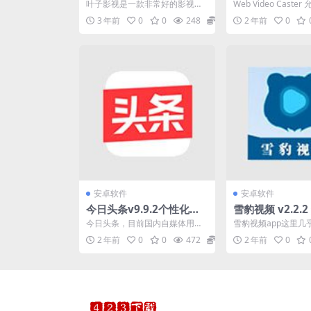
常好的影视播放软件
0.4 网络视频投
叶子影视是一款非常好的影视播
Web Video Cast
高级版
放软件。 用户可以在这个软件上
观看的网站上视频，
3 年前
0
0
248
0
2 年前
0
轻松找到自己想看的影视...
影、电视...
安卓软件
安卓软件
今日头条v9.9.2个性化新
雪豹视频 v2.2.
闻资讯推荐引擎去除广告
会员版
今日头条，目前国内自媒体用户
雪豹视频app这里几
纯净版
最多的资讯平台。今日头条是一
片都能直接看的，不
2 年前
0
0
472
0
2 年前
0
款基于数据化挖掘的个性化...
他的平台去花钱开会员。