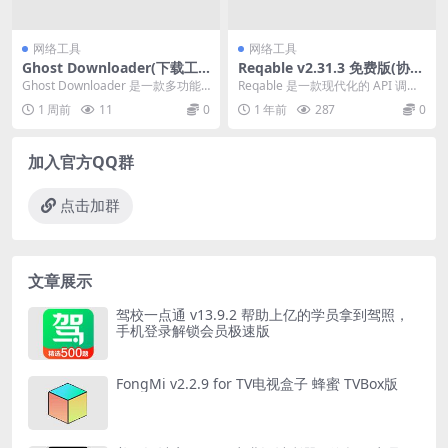
网络工具
网络工具
Ghost Downloader(下载工
Reqable v2.31.3 免费版(协议
具) v4.2.2 中文便携式版
抓包与API调试工具)
Ghost Downloader 是一款多功能
Reqable 是一款现代化的 API 调试
的下载管理工具，旨在为用户提供
与测试解决方案，旨在帮助程序开
1 周前
11
0
1 年前
287
0
快速...
发人员...
加入官方QQ群
点击加群
文章展示
驾校一点通 v13.9.2 帮助上亿的学员拿到驾照，
手机登录解锁会员极速版
FongMi v2.2.9 for TV电视盒子 蜂蜜 TVBox版