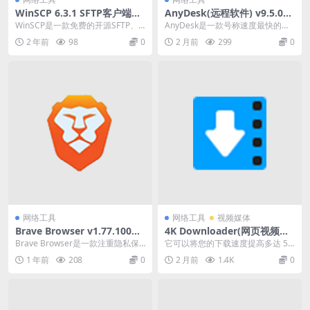
WinSCP 6.3.1 SFTP客户端简
AnyDesk(远程软件) v9.5.0
体中文便携版
中文便携式版
WinSCP是一款免费的开源SFTP、S
AnyDesk是一款号称速度最快的免
CP和FTP客户端，它可以在Windo
费远程连接/远程桌面控制软件，据
2 年前
98
0
2 月前
299
0
w...
说是前 Te...
网络工具
网络工具
视频媒体
Brave Browser v1.77.100快
4K Downloader(网页视频下
速私密网页浏览器中文绿色版
载）v6.5.0 便携式破解版
Brave Browser是一款注重隐私保
它可以将您的下载速度提高多达 5
护、速度极快且私密的网页浏览
倍。考虑到大多数智能手机、电视
1 年前
208
0
2 月前
1.4K
0
器，适用于...
机、电脑和平板电...