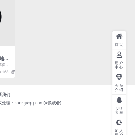
首页
.1地球
用户
屏幕保护
中心
地球仪
168
0
会员
介绍
系我们
处理：caozij#qq.com(#换成@)
QQ
客服
加入
用户