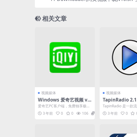
相关文章
视频媒体
视频媒体
Windows 爱奇艺视频 v1
TapinRadio 2.1
0.9.0.7326 去广告绿色版
款流行的网络广
爱奇艺PC客户端，免费独享极清
TapinRadio 是一
HDR画质、蓝光1080P画质，免
播软件，它允许用户
3 年前
0
0
106
0
3 年前
0
费下载4K/10...
界各地的数千...