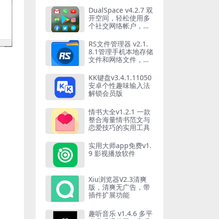
DualSpace v4.2.7 双
开空间，轻松使用多
个社交网络帐户，解
锁专业版
RS文件管理器 v2.1.
8.1管理手机本地存储
文件和网络文件，解
锁高级版
KK键盘v3.4.1.11050
安卓个性趣味输入法
解锁会员版
情书大全v1.2.1 一款
整合海量情书范文与
恋爱技巧的实用工具
实用大师app免费v1.
9 影视播放软件
Xiu浏览器V2.3清爽
版，清爽无广告，带
插件扩展功能
趣听音乐 v1.4.6 多平