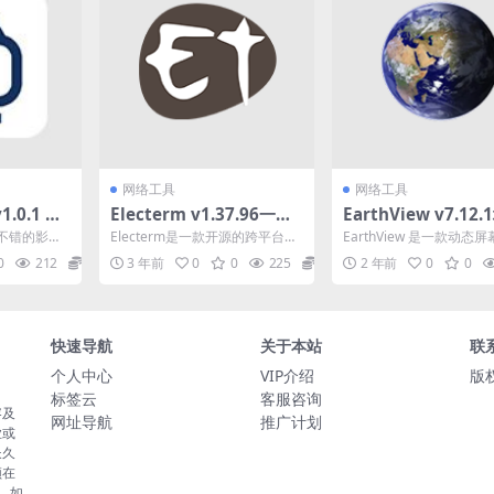
网络工具
网络工具
0.1 一
Electerm v1.37.96一款
EarthView v7.12
视盒子
开源的跨平台远程终端工
动态壁纸便携版
不错的影视
Electerm是一款开源的跨平台远
EarthView 是一款动态
具
经典老剧还是
程终端工具，它提供了一个简
程序，您能够查看地球、
0
212
0
3 年前
0
0
225
0
2 年前
0
0
...
洁、直观的界面，方...
或地图的高清壁...
快速导航
关于本站
联
个人中心
VIP介绍
版权
标签云
客服咨询
容及
网址导航
推广计划
业或
长久
须在
。如