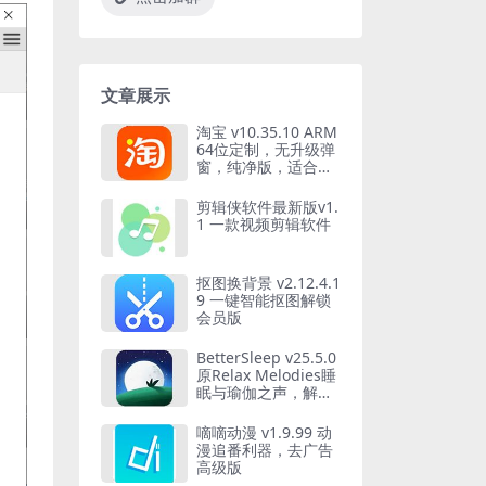
文章展示
淘宝 v10.35.10 ARM
64位定制，无升级弹
窗，纯净版，适合当
养老版
剪辑侠软件最新版v1.
1 一款视频剪辑软件
抠图换背景 v2.12.4.1
9 一键智能抠图解锁
会员版
BetterSleep v25.5.0
原Relax Melodies睡
眠与瑜伽之声，解锁
高级版
嘀嘀动漫 v1.9.99 动
漫追番利器，去广告
高级版