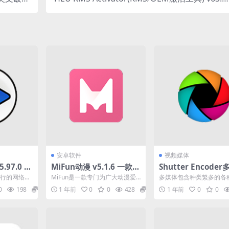
版
中文免费版
安卓软件
视频媒体
5.97.0 一
MiFun动漫 v5.1.6 一款专
Shutter Encode
播软件
门为广大动漫爱好者打造
转换v18.9免费版
款流行的网络广
MiFun是一款专门为广大动漫爱
多媒体包含种类繁多的各
的追番神器去广告纯净版
收听来自世
好者打造的追番神器。这里的动
格式，每种格式都有其不
0
198
0
1 年前
0
0
428
0
1 年前
0
0
漫资源不仅丰富还非常...
征和所谓的“怪癖”。 因...