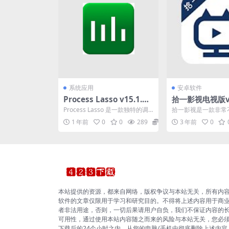
系统应用
安卓软件
Process Lasso v15.1.1.
拾一影视电视版v1.
3 一款独特的调试进程级
款非常不错的影
Process Lasso 是一款独特的调
拾一影视是一款非常
别的系统优化工具
试进程级别的系统优化工具，主
盒子。 无论你想看
1 年前
0
0
289
0
3 年前
0
要功能是基...
热门新剧，我们都有。 
本站提供的资源，都来自网络，版权争议与本站无关，所有内
软件的文章仅限用于学习和研究目的。不得将上述内容用于商
者非法用途，否则，一切后果请用户自负，我们不保证内容的
可用性，通过使用本站内容随之而来的风险与本站无关，您必
下载后的24个小时之内，从您的电脑/手机中彻底删除上述内容