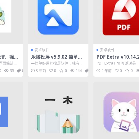
安卓软件
安卓软件
 简洁、强大
乐播投屏 v5.9.02 简单好
PDF Extra v10.14.
，去除下
用的视频投屏软件，去广
PDF编辑器，编辑、
界面简洁、
—简单好用的投屏软件，独有的
PDF Extra Pro 可以说
告解锁会员版
释、签名，导出，解
，通过输入
视频投屏与一键同屏镜像。是手
所有 PDF 功能的办公必
0
35
0
3 年前
0
0
144
0
2 年前
0
0
侦...
机投屏电视、手机投屏电脑...
它...
费高级版