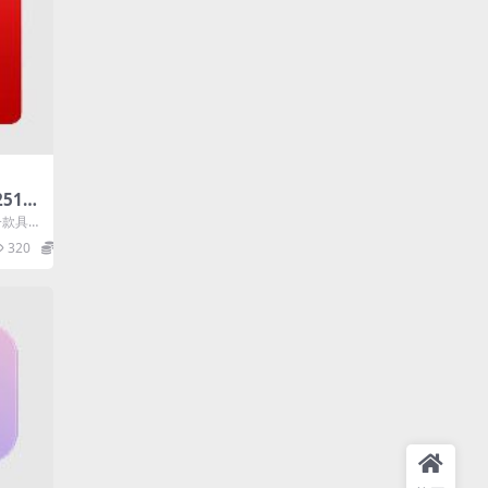
2510
注
是一款具备
锁付
备应用，
320
0