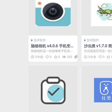
安卓软件
安卓软件
隐秘相机 v4.0.6 手机变成
沙虫搜 v1.7.0
一台隐形拍摄器，去广告
的磁力搜索工具
隐秘相机是一款能够将手机变成
沙虫搜索应用是一款
解锁会员版
载限制版
一台隐形拍摄器，原理就是后台
功能强大的搜索工具
3 年前
0
0
263
0
3 年前
0
自动拍摄，可设置前置拍摄...
你感兴趣的关键词，即可