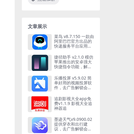
文章展示
菜鸟 v8.7.150 一款由
阿里巴巴官方出品的
快递服务平台应用软
件
捷径助手 v2.1.0 模仿
苹果推出的安卓强大
快捷指令功能，解锁
会员版
乐播投屏 v5.9.02 简
单好用的视频投屏软
件，去广告解锁会员
版
追剧影视大全app免
费v1.1.9 影视大全追
神器追
墨迹天气v9.0900.02
提供穿衣和出行建
议，去广告解锁会员
版