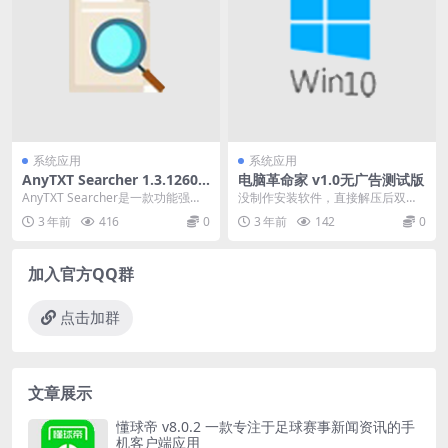
系统应用
系统应用
AnyTXT Searcher 1.3.1260
电脑革命家 v1.0无广告测试版
一款功能强大的本地文本搜索
AnyTXT Searcher是一款功能强大
没制作安装软件，直接解压后双击
工具
的本地文本搜索工具。它可以帮助
运行 电脑革命家.exe 就行了，Win
3 年前
416
0
3 年前
142
0
用户快...
dows1...
加入官方QQ群
点击加群
文章展示
懂球帝 v8.0.2 一款专注于足球赛事新闻资讯的手
机客户端应用