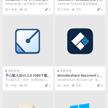
重命名工具中文绿色版
数据恢复) v10.6.18 中文破解
ReNamer是一款功能强大的文件重
Aiseesoft FoneLab 是全球最快、
便携式版
命名工具，它可以帮助用户快速方
最可靠的 iPhone/iPad...
1 年前
39
0
2 年前
270
0
便地批量重命名...
系统应用
系统应用
手心输入法v3.2.0.1080下载
Wondershare Recoverit (万
纯净无广告
兴数据恢复）v13.0.2.9 繁体
手心输入法，纯净、好用的输入法!
Wondershare Recoverit 是一款数
中文破解版
软件特点 没有广告，更不会骚扰 无
据恢复软件。随着时间的推移，...
1 年前
49
0
1 年前
538
0
光高，不骚扰...