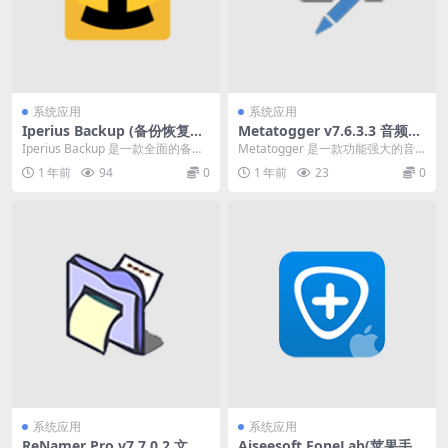
系统应用
系统应用
Iperius Backup (备份恢复软
Metatogger v7.6.3.3 音频标
件) v8.5.6 中文破解版
签编辑器便携版
Iperius Backup 是一款全面的备份
Metatogger 是一款功能强大的音
和恢复软件，可以帮助用户对计算
频文件标签编辑器，适用于 Windo
1 年前
94
0
1 年前
23
0
机数...
ws...
系统应用
系统应用
ReNamer Pro v7.7.0.2 文件
Aiseesoft FoneLab(苹果手机